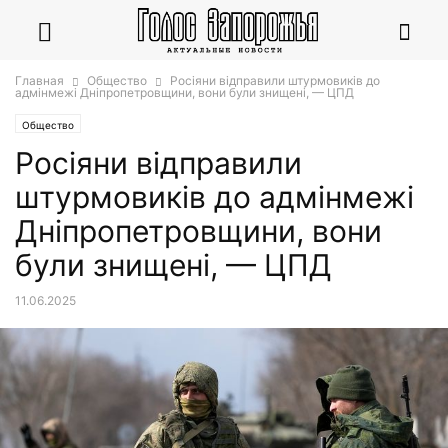
Главная
Общество
Росіяни відправили штурмовиків до
адмінмежі Дніпропетровщини, вони були знищені, — ЦПД
Общество
Росіяни відправили
штурмовиків до адмінмежі
Дніпропетровщини, вони
були знищені, — ЦПД
11.06.2025