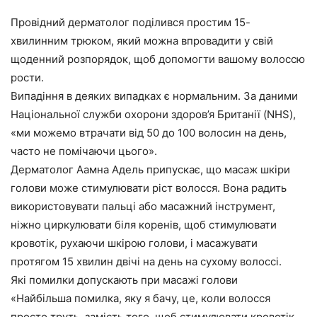
Провідний дерматолог поділився простим 15-
хвилинним трюком, який можна впровадити у свій
щоденний розпорядок, щоб допомогти вашому волоссю
рости.
Випадіння в деяких випадках є нормальним. За даними
Національної служби охорони здоров’я Британії (NHS),
«ми можемо втрачати від 50 до 100 волосин на день,
часто не помічаючи цього».
Дерматолог Аамна Адель припускає, що масаж шкіри
голови може стимулювати ріст волосся. Вона радить
використовувати пальці або масажний інструмент,
ніжно циркулювати біля коренів, щоб стимулювати
кровотік, рухаючи шкірою голови, і масажувати
протягом 15 хвилин двічі на день на сухому волоссі.
Які помилки допускають при масажі голови
«Найбільша помилка, яку я бачу, це, коли волосся
просто труть, замість того, щоб стимулювати кровотік,