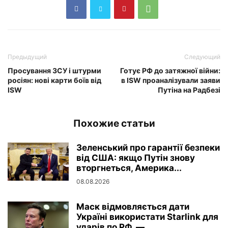
Предыдущий
Следующий
Просування ЗСУ і штурми
Готує РФ до затяжної війни:
росіян: нові карти боїв від
в ISW проаналізували заяви
ISW
Путіна на Радбезі
Похожие статьи
Зеленський про гарантії безпеки
від США: якщо Путін знову
вторгнеться, Америка...
08.08.2026
Маск відмовляється дати
Україні використати Starlink для
ударів по РФ, —...