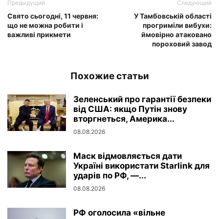
Предыдущий
Следующий
Свято сьогодні, 11 червня:
У Тамбовській області
що не можна робити і
прогриміли вибухи:
важливі прикмети
ймовірно атаковано
пороховий завод
Похожие статьи
Зеленський про гарантії безпеки
від США: якщо Путін знову
вторгнеться, Америка...
08.08.2026
Маск відмовляється дати
Україні використати Starlink для
ударів по РФ, —...
08.08.2026
РФ оголосила «вільне