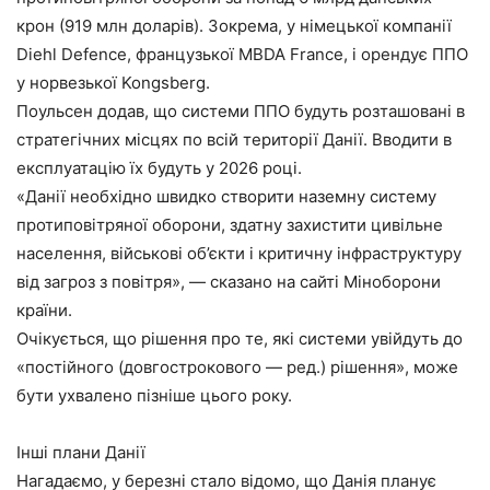
крон (919 млн доларів). Зокрема, у німецької компанії
Diehl Defence, французької MBDA France, і орендує ППО
у норвезької Kongsberg.
Поульсен додав, що системи ППО будуть розташовані в
стратегічних місцях по всій території Данії. Вводити в
експлуатацію їх будуть у 2026 році.
«Данії необхідно швидко створити наземну систему
протиповітряної оборони, здатну захистити цивільне
населення, військові об’єкти і критичну інфраструктуру
від загроз з повітря», — сказано на сайті Міноборони
країни.
Очікується, що рішення про те, які системи увійдуть до
«постійного (довгострокового — ред.) рішення», може
бути ухвалено пізніше цього року.
Інші плани Данії
Нагадаємо, у березні стало відомо, що Данія планує