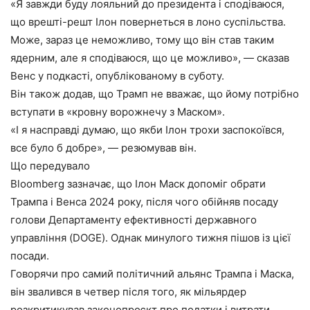
«Я завжди буду лояльний до президента і сподіваюся,
що врешті-решт Ілон повернеться в лоно суспільства.
Може, зараз це неможливо, тому що він став таким
ядерним, але я сподіваюся, що це можливо», — сказав
Венс у подкасті, опублікованому в суботу.
Він також додав, що Трамп не вважає, що йому потрібно
вступати в «кровну ворожнечу з Маском».
«І я насправді думаю, що якби Ілон трохи заспокоївся,
все було б добре», — резюмував він.
Що передувало
Bloomberg зазначає, що Ілон Маск допоміг обрати
Трампа і Венса 2024 року, після чого обійняв посаду
голови Департаменту ефективності державного
управління (DOGE). Однак минулого тижня пішов із цієї
посади.
Говорячи про самий політичний альянс Трампа і Маска,
він звалився в четвер після того, як мільярдер
розкритикував законопроєкт про податки і витрати,