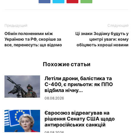
Предыдущий
Следующий
Обмін полоненими між
Ці знаки Зодіаку будуть у
Україною та РФ, скоріше за
центрі уваги: кому
все, перенесуть: що відомо
обіцяють хороші новини
Похожие статьи
Летіли дрони, балістика та
С-400, є прильоти: як ППО
відбила нічну...
08.08.2026
Євросоюз відреагував на
рішення Сенату США щодо
антиросійських санкцій
08.08.2026