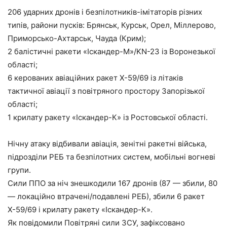
206 ударних дронів і безпілотників-імітаторів різних
типів, райони пусків: Брянськ, Курськ, Орел, Міллерово,
Приморсько-Ахтарськ, Чауда (Крим);
2 балістичні ракети «Іскандер-М»/KN-23 із Воронезької
області;
6 керованих авіаційних ракет Х-59/69 із літаків
тактичної авіації з повітряного простору Запорізької
області;
1 крилату ракету «Іскандер-К» із Ростовської області.
Нічну атаку відбивали авіація, зенітні ракетні війська,
підрозділи РЕБ та безпілотних систем, мобільні вогневі
групи.
Сили ППО за ніч знешкодили 167 дронів (87 — збили, 80
— локаційно втрачені/подавлені РЕБ), збили 6 ракет
Х-59/69 і крилату ракету «Іскандер-К».
Як повідомили Повітряні сили ЗСУ, зафіксовано