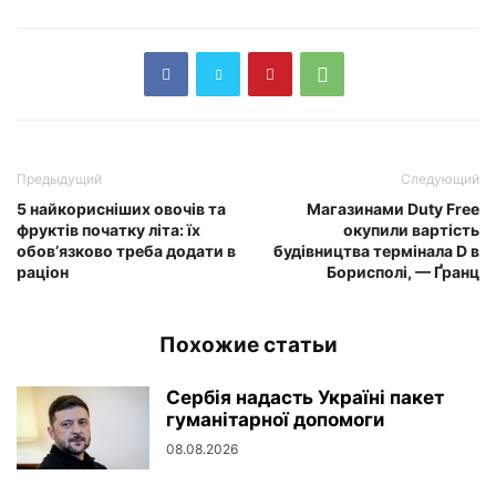
Предыдущий
Следующий
5 найкорисніших овочів та
Магазинами Duty Free
фруктів початку літа: їх
окупили вартість
обовʼязково треба додати в
будівництва термінала D в
раціон
Борисполі, — Ґранц
Похожие статьи
Сербія надасть Україні пакет
гуманітарної допомоги
08.08.2026