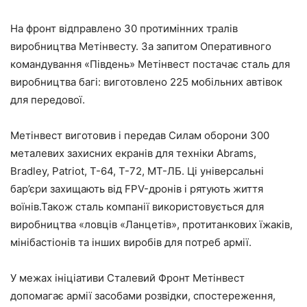
На фронт відправлено 30 протимінних тралів
виробництва Метінвесту. За запитом Оперативного
командування «Південь» Метінвест постачає сталь для
виробництва багі: виготовлено 225 мобільних автівок
для передової.
Метінвест виготовив і передав Силам оборони 300
металевих захисних екранів для техніки Abrams,
Bradley, Patriot, Т-64, Т-72, МТ-ЛБ. Ці універсальні
бар’єри захищають від FPV-дронів і рятують життя
воїнів.Також сталь компанії використовується для
виробництва «ловців «Ланцетів», протитанкових їжаків,
мінібастіонів та інших виробів для потреб армії.
У межах ініціативи Сталевий Фронт Метінвест
допомагає армії засобами розвідки, спостереження,