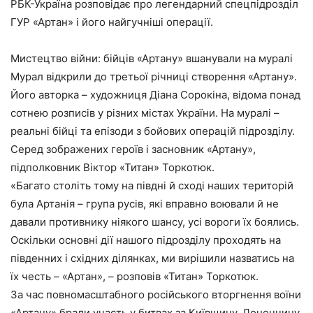
РБК-Україна розповідає про легендарний спецпідрозділ
ГУР «Артан» і його найгучніші операції.
Мистецтво війни: бійців «Артану» вшанували на муралі
Мурал відкрили до третьої річниці створення «Артану».
Його авторка – художниця Діана Сорокіна, відома понад
сотнею розписів у різних містах України. На муралі –
реальні бійці та епізоди з бойових операцій підрозділу.
Серед зображених героїв і засновник «Артану»,
підполковник Віктор «Титан» Торкотюк.
«Багато століть тому на півдні й сході наших територій
була Артанія – група русів, які вправно воювали й не
давали противнику ніякого шансу, усі вороги їх боялись.
Оскільки основні дії нашого підрозділу проходять на
південних і східних ділянках, ми вирішили назватись на
їх честь – «Артан», – розповів «Титан» Торкотюк.
За час повномасштабного російського вторгнення воїни
«Артану» брали участь у битвах за Київщину, Донеччину,