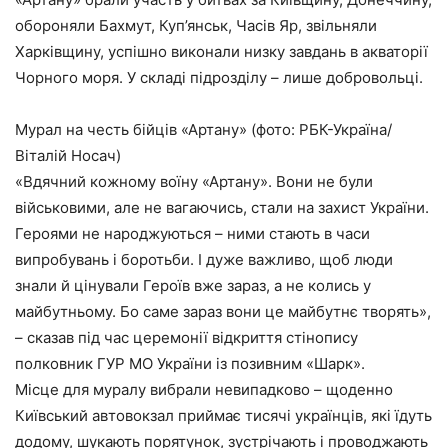
обороняли Бахмут, Куп’янськ, Часів Яр, звільняли
Харківщину, успішно виконали низку завдань в акваторії
Чорного моря. У складі підрозділу – лише добровольці.
Мурал на честь бійців «Артану» (фото: РБК-Україна/
Віталій Носач)
«Вдячний кожному воїну «Артану». Вони не були
військовими, але не вагаючись, стали на захист України.
Героями не народжуються – ними стають в часи
випробувань і боротьби. І дуже важливо, щоб люди
знали й цінували Героїв вже зараз, а не колись у
майбутньому. Бо саме зараз вони це майбутнє творять»,
– сказав під час церемонії відкриття стінопису
полковник ГУР МО України із позивним «Шарк».
Місце для муралу вибрали невипадково – щоденно
Київський автовокзал приймає тисячі українців, які їдуть
додому, шукають порятунок, зустрічають і проводжають