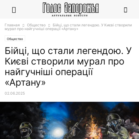
Главная
Общество
Бійці, що стали легендою. У Києві створили
мурал про найгучніші операції «Артану»
Общество
Бійці, що стали легендою. У
Києві створили мурал про
найгучніші операції
«Артану»
02.06.2025