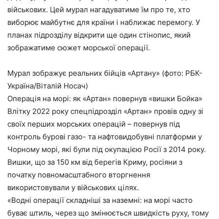
військових. Цей мурал нагадуватиме їм про те, хто
виборює майбутнє для країни і наближає перемогу. У
планах підрозділу відкрити ще один стінопис, який
зображатиме сюжет морської операції.
Мурал зображує реальних бійців «Артану» (фото: РБК-
Україна/Віталій Носач)
Операція на морі: як «Артан» повернув «вишки Бойка»
Влітку 2022 року спецпідрозділ «Артан» провів одну зі
своїх перших морських операцій – повернув під
контроль бурові газо- та нафтовидобувні платформи у
Чорному морі, які були під окупацією Росії з 2014 року.
Вишки, що за 150 км від берегів Криму, росіяни з
початку повномасштабного вторгнення
використовували у військових цілях.
«Водні операції складніші за наземні: на морі часто
буває штиль, через що змінюється швидкість руху, тому