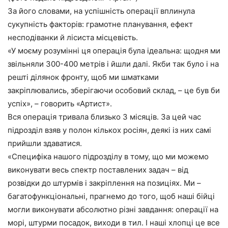
За його словами, на успішність операції вплинула
сукупність факторів: грамотне планування, ефект
несподіванки й лісиста місцевість.
«У моєму розумінні ця операція була ідеальна: щодня ми
звільняли 300-400 метрів і йшли далі. Якби так було і на
решті ділянок фронту, щоб ми шматками
закріплювались, зберігаючи особовий склад, – це був би
успіх», – говорить «Артист».
Вся операція тривала близько 3 місяців. За цей час
підрозділ взяв у полон кількох росіян, деякі із них самі
прийшли здаватися.
«Специфіка нашого підрозділу в тому, що ми можемо
виконувати весь спектр поставлених задач – від
розвідки до штурмів і закріплення на позиціях. Ми –
багатофункціональні, прагнемо до того, щоб наші бійці
могли виконувати абсолютно різні завдання: операції на
морі, штурми посадок, виходи в тил. І наші хлопці це все