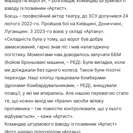
маршрутів ворога», – розповідає командир штурмового
взводу із позивним «Артист».
Боєць – професійний актор театру, до ЗСУ долучився 24
лютого 2022-го. Пройшов бої на Київщині, Донеччині,
Луганщині. З 2023-го воює у складі «Артану».
«Складність була у тому, що ворог був добре
замаскований, гарно знав ліс і мав налагоджену
логістику. Моментами нам доводилось залучати ББМ
(бойові броньовані машини, – РЕД). Були випадки, коли
ми доїжджали без одного колеса. Також були піхотні
переходи. Наші хлопці працювали бомберами
(дронами-бомбардувальниками, – РЕД), знищували
позиції, у які ми впирались. Але нашою перевагою стало
те, що кожен вихід ми «брали» засоби зв’язку
противника – так повністю контролювали, що у нього
відбувається», – каже «Артист».
Командир штурмового взводу із позивним «Артист»
(фото надано підрозділом «Артан»)