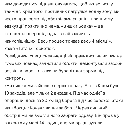
нам доводиться підлаштовуватись, щоб вкластись у
таймінг. Крім того, противник патрулює водну зону, ми
часто працюємо під обстрілами авіації. І при цьому
евакуації практично нема. «Вишки Бойка» – це
історична операція, одна із найважчих та
найуспішніших. Весь процес тривав десь 4 місяці», –
каже «Титан» Торкотюк.
Розвідники-спецпризначенці відправились на вишки на
гумових човнах, зачистили об’єкти, демонтували засоби
розвідки ворогів та взяли бурові платформи під
контроль.
«На вишки ми зайшли з першого разу. А от в Крим було
10 заходів, але тільки 2 висадки. Під час однієї з
операцій, десь за 80 км від берега під час ворожої атаки
наш боєць «Конан» випав за борт. Через сильний
обстріл ми не змогли його забрати одразу. Він провів у
відкритому морі 14 годин, але ми організували