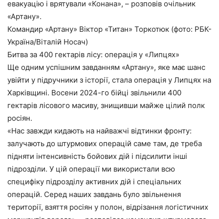
евакуацію і врятували «Конана», – розповів очільник
«Артану».
Командир «Артану» Віктор «Титан» Торкотюк (фото: РБК-
Україна/Віталій Носач)
Битва за 400 гектарів лісу: операція у «Липцях»
Ще одним успішним завданням «Артану», яке має шанс
увійти у підручники з історії, стала операція у Липцях на
Харківщині. Восени 2024-го бійці звільнили 400
гектарів лісового масиву, знищивши майже цілий полк
росіян.
«Нас завжди кидають на найважчі відтинки фронту:
залучають до штурмових операцій саме там, де треба
підняти інтенсивність бойових дій і підсилити інші
підрозділи. У цій операції ми використали всю
специфіку підрозділу активних дій і спеціальних
операцій. Серед наших завдань було звільнення
території, взяття росіян у полон, відрізання логістичних