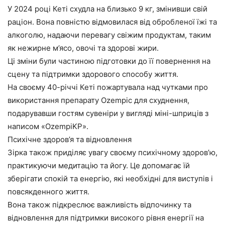
У 2024 році Кеті схудла на близько 9 кг, змінивши свій
раціон. Вона повністю відмовилася від обробленої їжі та
алкоголю, надаючи перевагу свіжим продуктам, таким
як нежирне м’ясо, овочі та здорові жири.
Ці зміни були частиною підготовки до її повернення на
сцену та підтримки здорового способу життя.
На своєму 40-річчі Кеті пожартувала над чутками про
використання препарату Ozempic для схуднення,
подарувавши гостям сувеніри у вигляді міні-шприців з
написом «OzempiKP».
Психічне здоров’я та відновлення
Зірка також приділяє увагу своєму психічному здоров’ю,
практикуючи медитацію та йогу. Це допомагає їй
зберігати спокій та енергію, які необхідні для виступів і
повсякденного життя.
Вона також підкреслює важливість відпочинку та
відновлення для підтримки високого рівня енергії на