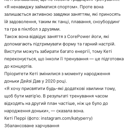
«Я ненавиджу займатися спортом». Проте вона
залишається активною завдяки заняттям, які приносять
їй задоволення, таким як танці, плавання, сноубординг
та гра в піклбол з друзями.
Також вона відвідує заняття з CorePower йоги, які
допомагають підтримувати форму та гарний настрій.
Виступи можуть забирати багато енергії, тому Кеті
переконується, що інколи її тренування — це підготовка
до концертів.
Пріоритети Кеті змінилися з моменту народження
доньки Дейзі Дав у 2020 році.
«Я хочу присвятити будь-які додаткові хвилини тому,
щоб бути матір’ю. В результаті тренування часом
відходять на другий план частіше, ніж це було до
народження доньки», — сказала вона.
Кеті Перрі (фото: instagram.com/katyperry)
Збалансоване харчування