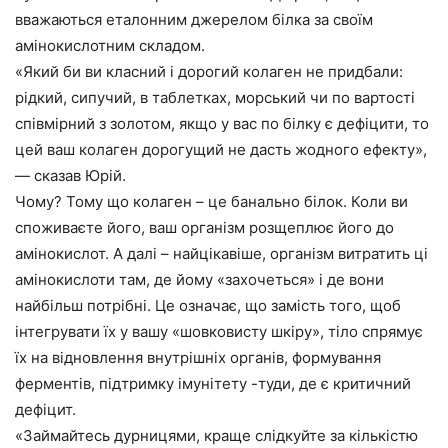
вважаються еталонним джерелом білка за своїм
амінокислотним складом.
«Який би ви класний і дорогий колаген не придбали:
рідкий, сипучий, в таблетках, морський чи по вартості
співмірний з золотом, якщо у вас по білку є дефіцити, то
цей ваш колаген дорогущий не дасть жодного ефекту»,
— сказав Юрій.
Чому? Тому що колаген – це банально білок. Коли ви
споживаєте його, ваш організм розщеплює його до
амінокислот. А далі – найцікавіше, організм витратить ці
амінокислоти там, де йому «захочеться» і де вони
найбільш потрібні. Це означає, що замість того, щоб
інтегрувати їх у вашу «шовковисту шкіру», тіло спрямує
їх на відновлення внутрішніх органів, формування
ферментів, підтримку імунітету -туди, де є критичний
дефіцит.
«Займайтесь дурницями, краще слідкуйте за кількістю