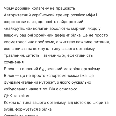
Чому добавки колагену не працюють
Авторитетний український тренер розвіює міфи і
жорстко заявляє, що навіть найдорожчий і
«найкрутіший» колаген абсолютно марний, якщо у
вашому раціоні хронічний дефіцит білка. Це не просто
косметологічна проблема, а життєво важливе питання,
яке впливає на кожну клітину вашого організму,
травлення, ситість і, звичайно ж, ефективність
схуднення.
Білок — головний будівельний матеріал організму
Білок — це не просто «спортсменська» їжа. Це
фундаментальний нутрієнт, з якого буквально
«збудоване» наше тіло. Він є основою:
ДНК та клітин
Кожна клітина вашого організму, від кісток до шкіри та
зубів, формується з білка.
Органів та систем