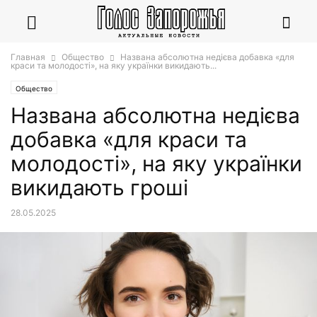
Главная
Общество
Названа абсолютна недієва добавка «для
краси та молодості», на яку українки викидають...
Общество
Названа абсолютна недієва
добавка «для краси та
молодості», на яку українки
викидають гроші
28.05.2025