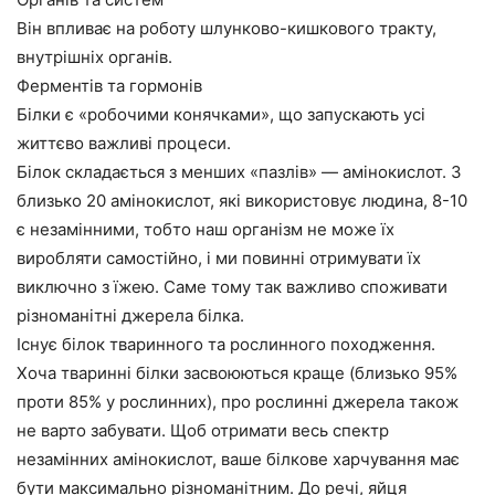
Він впливає на роботу шлунково-кишкового тракту,
внутрішніх органів.
Ферментів та гормонів
Білки є «робочими конячками», що запускають усі
життєво важливі процеси.
Білок складається з менших «пазлів» — амінокислот. З
близько 20 амінокислот, які використовує людина, 8-10
є незамінними, тобто наш організм не може їх
виробляти самостійно, і ми повинні отримувати їх
виключно з їжею. Саме тому так важливо споживати
різноманітні джерела білка.
Існує білок тваринного та рослинного походження.
Хоча тваринні білки засвоюються краще (близько 95%
проти 85% у рослинних), про рослинні джерела також
не варто забувати. Щоб отримати весь спектр
незамінних амінокислот, ваше білкове харчування має
бути максимально різноманітним. До речі, яйця