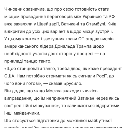
Чиновник зазначив, що про свою готовність стати
місцем проведення переговорів між Україною та РФ
вже заявляли у Швейцарії, Ватикані та Стамбулі. Київ
відкритий до усіх цих варіантів щодо місця зустрічі.
У цьому контексті заступник глави ОП згадав вислів
американського лідера Дональда Трампа щодо
необхідності участи двох сторін у процесі — на
прикладі танцю танго.
«Щоб станцювати танго, треба двоє, як каже президент
США. Нам потрібно отримати якісь сигнали Росії, до
чого вони готові», — сказав Брусило.
Він додав, що якщо Москва знаходить «якісь
виправдання, що їм неприйнятний Ватикан через якісь
свої релігійні міркування», то залишаються відкритими
інші майданчики.
Що стосується підготовки до можливої майбутньої
зустрічі з російською стороною, чиновник наголосив на