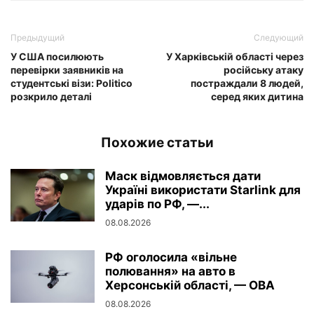
Предыдущий
Следующий
У США посилюють
У Харківській області через
перевірки заявників на
російську атаку
студентські візи: Politico
постраждали 8 людей,
розкрило деталі
серед яких дитина
Похожие статьи
Маск відмовляється дати
Україні використати Starlink для
ударів по РФ, —...
08.08.2026
РФ оголосила «вільне
полювання» на авто в
Херсонській області, — ОВА
08.08.2026