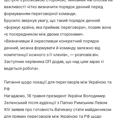
важливості чітко визначити порядок денний перед
формуванням переговорної команди.
Брусило звернув увагу, що такий порядок денний
«формує країна, яка приймає переговори», позаяк вона
«є посередником між двома сторонами».
«Визначивши й окресливши конкретний порядок
денний, можна формувати й команду залежно від
компетенції кожного з її членів», — розповів він.
Заступник керівника ОП додав, що над цим зараз «і
ведеться робота».
Питання щодо локації для переговорів між Україною та
РФ
Нагадаємо, 18 травня президент України Володимир
Зеленський після аудієнції з Папою Римським Левом
XIV заявив про готовність Ватикану стати майданчиком
для прямих переговорів між Україною та РФ щодо