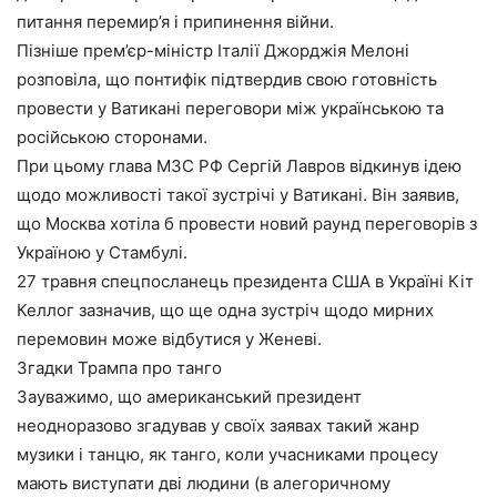
питання перемир’я і припинення війни.
Пізніше прем’єр-міністр Італії Джорджія Мелоні
розповіла, що понтифік підтвердив свою готовність
провести у Ватикані переговори між українською та
російською сторонами.
При цьому глава МЗС РФ Сергій Лавров відкинув ідею
щодо можливості такої зустрічі у Ватикані. Він заявив,
що Москва хотіла б провести новий раунд переговорів з
Україною у Стамбулі.
27 травня спецпосланець президента США в Україні Кіт
Келлог зазначив, що ще одна зустріч щодо мирних
перемовин може відбутися у Женеві.
Згадки Трампа про танго
Зауважимо, що американський президент
неодноразово згадував у своїх заявах такий жанр
музики і танцю, як танго, коли учасниками процесу
мають виступати дві людини (в алегоричному