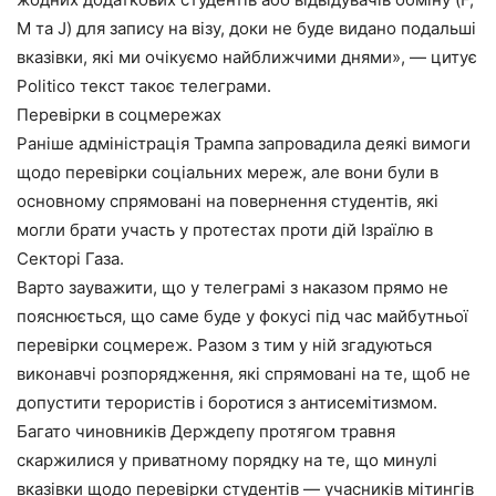
M та J) для запису на візу, доки не буде видано подальші
вказівки, які ми очікуємо найближчими днями», — цитує
Politico текст такоє телеграми.
Перевірки в соцмережах
Раніше адміністрація Трампа запровадила деякі вимоги
щодо перевірки соціальних мереж, але вони були в
основному спрямовані на повернення студентів, які
могли брати участь у протестах проти дій Ізраїлю в
Секторі Газа.
Варто зауважити, що у телеграмі з наказом прямо не
пояснюється, що саме буде у фокусі під час майбутньої
перевірки соцмереж. Разом з тим у ній згадуються
виконавчі розпорядження, які спрямовані на те, щоб не
допустити терористів і боротися з антисемітизмом.
Багато чиновників Держдепу протягом травня
скаржилися у приватному порядку на те, що минулі
вказівки щодо перевірки студентів — учасників мітингів