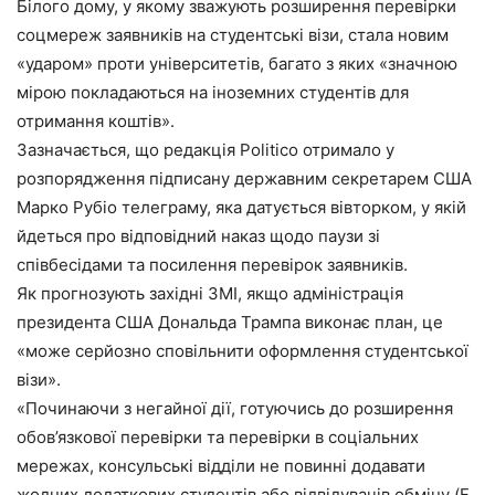
Білого дому, у якому зважують розширення перевірки
соцмереж заявників на студентські візи, стала новим
«ударом» проти університетів, багато з яких «значною
мірою покладаються на іноземних студентів для
отримання коштів».
Зазначається, що редакція Politico отримало у
розпорядження підписану державним секретарем США
Марко Рубіо телеграму, яка датується вівторком, у якій
йдеться про відповідний наказ щодо паузи зі
співбесідами та посилення перевірок заявників.
Як прогнозують західні ЗМІ, якщо адміністрація
президента США Дональда Трампа виконає план, це
«може серйозно сповільнити оформлення студентської
візи».
«Починаючи з негайної дії, готуючись до розширення
обов’язкової перевірки та перевірки в соціальних
мережах, консульські відділи не повинні додавати
жодних додаткових студентів або відвідувачів обміну (F,