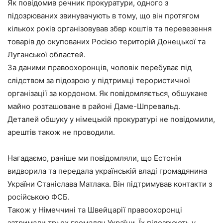
Як повідомив речник прокуратури, одного з
підозрюваних звинувачують в тому, що він протягом
кількох років організовував збвр коштів та перевезення
товарів до окупованих Росією територій Донецької та
Луганської областей.
За даними правоохоронців, чоловік перебуває під
слідством за підозрою у підтримці терористичної
організації за кордоном. Як повідомляється, обшукане
майно розташоване в районі Даме-Шпревальд.
Деталей обшуку у німецькій прокуратурі не повідомили,
арештів також не проводили.
Нагадаємо, раніше ми повідомляли, що Естонія
видворила та передала українській владі громадянина
України Станіслава Матлака. Він підтримував контакти з
російською ФСБ.
Також у Німеччині та Швейцарії правоохоронці
затримали трьох громадян України. Їх підозрюють у