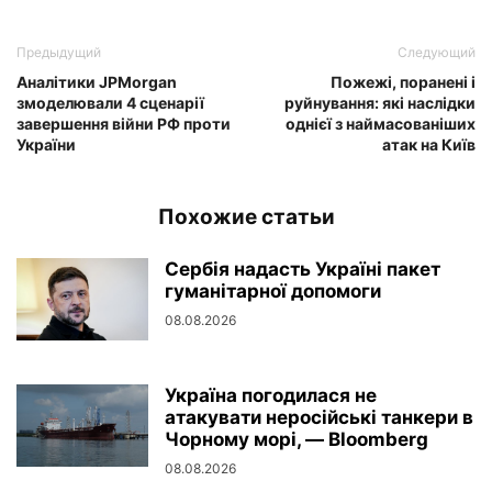
Предыдущий
Следующий
Аналітики JPMorgan
Пожежі, поранені і
змоделювали 4 сценарії
руйнування: які наслідки
завершення війни РФ проти
однієї з наймасованіших
України
атак на Київ
Похожие статьи
Сербія надасть Україні пакет
гуманітарної допомоги
08.08.2026
Україна погодилася не
атакувати неросійські танкери в
Чорному морі, — Bloomberg
08.08.2026