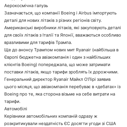
Аерокосмічна галузь
Зазначається, що компанії Boeing і Airbus імпортують
деталі для нових літаків з різних регіонів світу.
Американські виробники літаків, які закуповують деталі
для своїх літаків з Італії та Японії, вважаються особливо
вразливими для тарифів Трампа.
Ще до анонсу Трампом нових мит Ryanair (найбільша в
Європі бюджетна авіакомпанія і один з найбільших
клієнтів Boeing) попереджала, що може затримати
поставки літаків, якщо тарифи зроблять їх дорожчими.
Генеральний директор Ryanair Майкл О’Лірі заявив
цього місяця, що авіакомпанія перебуває в «дебатах» із
Boeing про те, яка сторона візьме на себе витрати на
тарифи.
Автомобілі
Керівники автомобільних компаній одразу ж
розкритикували нездатність ЄС досягти угоди зі США