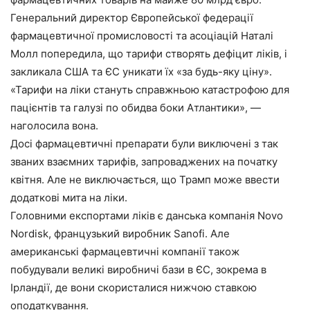
Генеральний директор Європейської федерації
фармацевтичної промисловості та асоціацій Наталі
Молл попередила, що тарифи створять дефіцит ліків, і
закликала США та ЄС уникати їх «за будь-яку ціну».
«Тарифи на ліки стануть справжньою катастрофою для
пацієнтів та галузі по обидва боки Атлантики», —
наголосила вона.
Досі фармацевтичні препарати були виключені з так
званих взаємних тарифів, запроваджених на початку
квітня. Але не виключається, що Трамп може ввести
додаткові мита на ліки.
Головними експортами ліків є данська компанія Novo
Nordisk, французький виробник Sanofi. Але
американські фармацевтичні компанії також
побудували великі виробничі бази в ЄС, зокрема в
Ірландії, де вони скористалися нижчою ставкою
оподаткування.