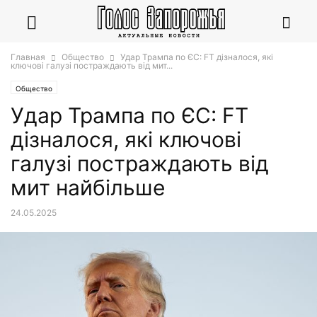
Главная
Общество
Удар Трампа по ЄС: FT дізналося, які
ключові галузі постраждають від мит...
Общество
Удар Трампа по ЄС: FT
дізналося, які ключові
галузі постраждають від
мит найбільше
24.05.2025