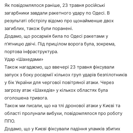
Як повідомлялося раніше, 23 травня російські
загарбники завдали ракетного удару по Одесі. В
результаті обстрілу відомо про щонайменше двох
загиблих, також були поранені.
Додамо, що росармія била по Одесі ракетами у
п’ятницю двічі. Під прицілом ворога була, зокрема,
портова інфраструктура.
Удар «Шахедами»
Також нагадаємо, що ввечері 23 травня фіксували
запуск з боку росармії кількох груп ударів безпілотників
у бік України для чергової повітряної атаки. Через
загрозу атак «Шахедів» у кількох областях була
оголошена тривога.
Також ми писали, що на тлі дронової атаки у Києві та
області пролунали вибухи, повідомлялося про роботу
ППО.
Додамо, що у Києві фіксували падіння уламків збитих