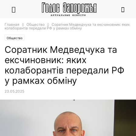
Главная
Общество
Соратник Медведчука та ексчиновник: яких
колаборантів передали РФ у рамках обміну
Общество
Соратник Медведчука та
ексчиновник: яких
колаборантів передали РФ
у рамках обміну
23.05.2025