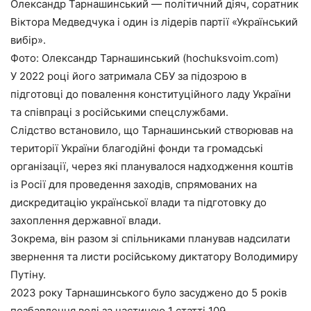
Олександр Тарнашинський — політичний діяч, соратник
Віктора Медведчука і один із лідерів партії «Український
вибір».
Фото: Олександр Тарнашинський (hochuksvoim.com)
У 2022 році його затримала СБУ за підозрою в
підготовці до повалення конституційного ладу України
та співпраці з російськими спецслужбами.
Слідство встановило, що Тарнашинський створював на
території України благодійні фонди та громадські
організації, через які планувалося надходження коштів
із Росії для проведення заходів, спрямованих на
дискредитацію української влади та підготовку до
захоплення державної влади.
Зокрема, він разом зі спільниками планував надсилати
звернення та листи російському диктатору Володимиру
Путіну.
2023 року Тарнашинського було засуджено до 5 років
позбавлення волі за частиною 1 статті 109