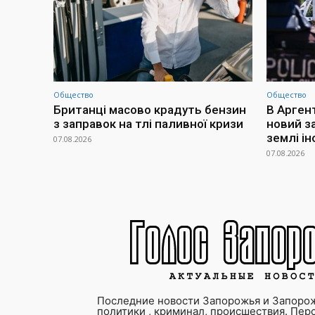
Общество
Общество
Британці масово крадуть бензин
В Арген
з заправок на тлі паливної кризи
новий з
землі і
07.08.2026
07.08.2026
Последние новости Запорожья и Запорож
политики , криминал, происшествия. Пер