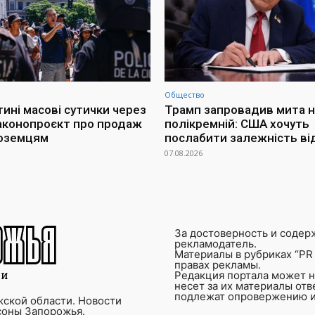
Общество
тині масові сутички через
Трамп запровадив мита н
аконопроєкт про продаж
полікремній: США хочуть
ноземцям
послабити залежність ві
07.08.2026
За достоверность и содер
рекламодатель.
Материалы в рубриках “PR 
правах рекламы.
Редакция портала может не
несет за их материалы от
подлежат опровержению и
ской области. Новости
соны Запорожья.