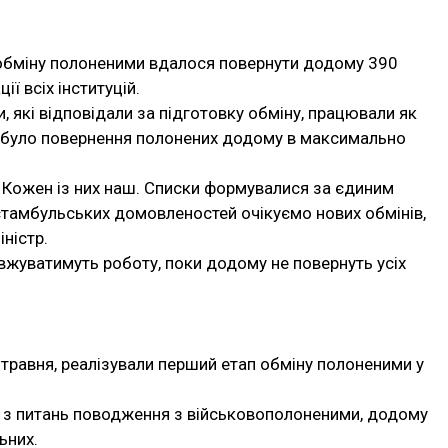
у обміну полоненими вдалося повернути додому 390
ії всіх інституцій.
, які відповідали за підготовку обміну, працювали як
було повернення полонених додому в максимально
ки. Кожен із них наш. Списки формувалися за єдиним
стамбульських домовленостей очікуємо нових обмінів,
іністр.
овжуватимуть роботу, поки додому не повернуть усіх
3 травня, реалізували перший етап обміну полоненими у
 з питань поводження з військовополоненими, додому
ьних.