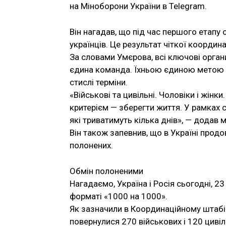
на Міноборони України в Telegram.
Він нагадав, що під час першого етап
українців. Це результат чіткої координац
За словами Умєрова, всі ключові органи
єдина команда. Їхньою єдиною метою 
стислі терміни.
«Військові та цивільні. Чоловіки і жін
критерієм — зберегти життя. У рамках 
які триватимуть кілька днів», — додав м
Він також запевнив, що в Україні прод
полонених.
Обмін полоненими
Нагадаємо, Україна і Росія сьогодні, 2
форматі «1000 на 1000».
Як зазначили в Координаційному штабі
повернулися 270 військових і 120 цивіл