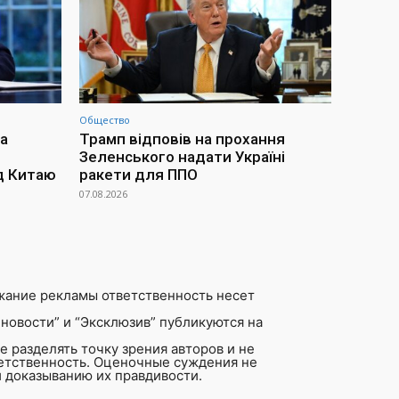
Общество
а
Трамп відповів на прохання
Зеленського надати Україні
д Китаю
ракети для ППО
07.08.2026
жание рекламы ответственность несет
новости” и “Эксклюзив” публикуются на
 разделять точку зрения авторов и не
ветственность. Оценочные суждения не
 доказыванию их правдивости.