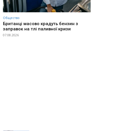
Общество
Британці масово крадуть бензин з
заправок на тлі паливної кризи
07.08.2026