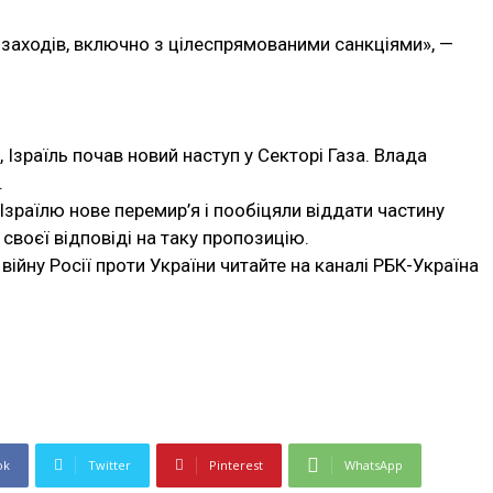
.
аходів, включно з цілеспрямованими санкціями», —
 Ізраїль почав новий наступ у Секторі Газа. Влада
.
Ізраїлю нове перемир’я і пообіцяли віддати частину
 своєї відповіді на таку пропозицію.
війну Росії проти України читайте на каналі РБК-Україна
ok
Twitter
Pinterest
WhatsApp