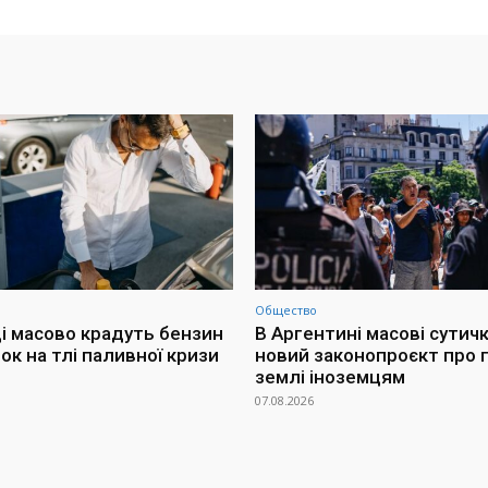
Общество
і масово крадуть бензин
В Аргентині масові сутич
ок на тлі паливної кризи
новий законопроєкт про
землі іноземцям
07.08.2026