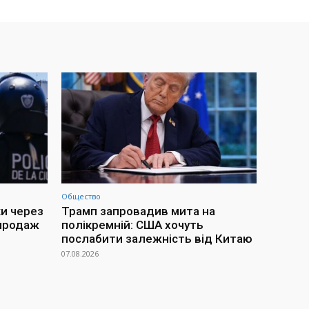
Общество
ки через
Трамп запровадив мита на
 продаж
полікремній: США хочуть
послабити залежність від Китаю
07.08.2026