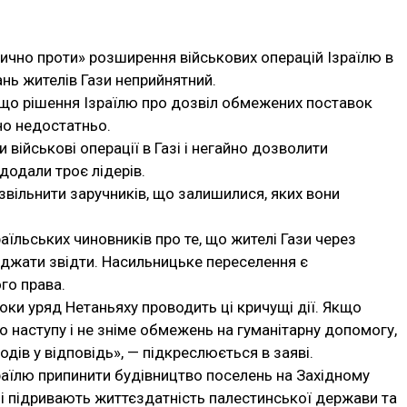
орично проти» розширення військових операцій Ізраїлю в
ань жителів Гази неприйнятний.
, що рішення Ізраїлю про дозвіл обмежених поставок
но недостатньо.
військові операції в Газі і негайно дозволити
 додали троє лідерів.
вільнити заручників, що залишилися, яких вони
аїльських чиновників про те, що жителі Гази через
їжджати звідти. Насильницьке переселення є
го права.
ки уряд Нетаньяху проводить ці кричущі дії. Якщо
о наступу і не зніме обмежень на гуманітарну допомогу,
ів у відповідь», — підкреслюється в заяві.
раїлю припинити будівництво поселень на Західному
и і підривають життєздатність палестинської держави та