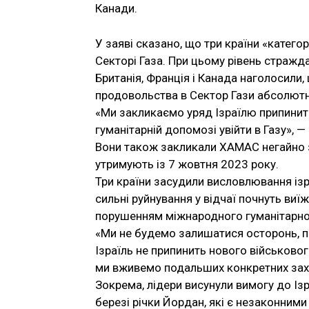
Канади.
У заяві сказано, що три країни «катег
Секторі Газа. При цьому рівень стражд
Британія, Франція і Канада наголосили
продовольства в Сектор Гази абсолют
«Ми закликаємо уряд Ізраїлю припинити 
гуманітарній допомозі увійти в Газу», —
Вони також закликали ХАМАС негайно з
утримують із 7 жовтня 2023 року.
Три країни засудили висловлювання ізр
сильні руйнування у відчаї почнуть ви
порушенням міжнародного гуманітарно
«Ми не будемо залишатися осторонь, по
Ізраїль не припинить нового військовог
ми вживемо подальших конкретних заход
Зокрема, лідери висунули вимогу до Із
березі річки Йордан, які є незаконним