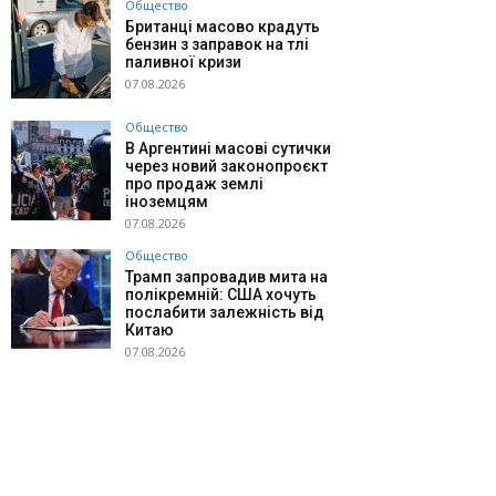
Общество
Британці масово крадуть
бензин з заправок на тлі
паливної кризи
07.08.2026
Общество
В Аргентині масові сутички
через новий законопроєкт
про продаж землі
іноземцям
07.08.2026
Общество
Трамп запровадив мита на
полікремній: США хочуть
послабити залежність від
Китаю
07.08.2026