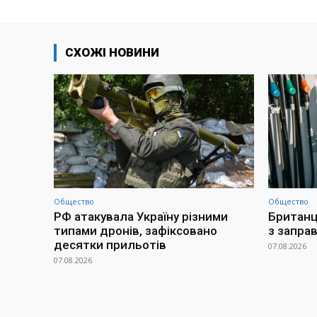
СХОЖІ НОВИНИ
Общество
Общество
РФ атакувала Україну різними
Британц
типами дронів, зафіксовано
з заправ
десятки прильотів
07.08.2026
07.08.2026