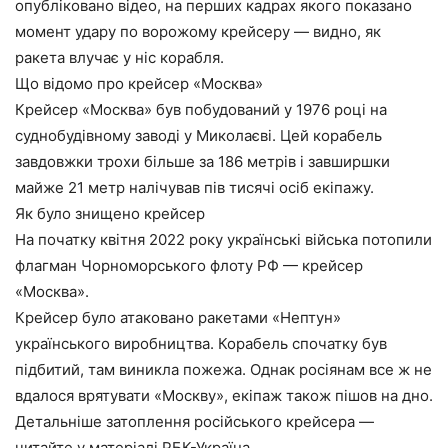
опубліковано відео, на перших кадрах якого показано
момент удару по ворожому крейсеру — видно, як
ракета влучає у ніс корабля.
Що відомо про крейсер «Москва»
Крейсер «Москва» був побудований у 1976 році на
суднобудівному заводі у Миколаєві. Цей корабель
завдовжки трохи більше за 186 метрів і завширшки
майже 21 метр налічував пів тисячі осіб екіпажу.
Як було знищено крейсер
На початку квітня 2022 року українські війська потопили
флагман Чорноморського флоту РФ — крейсер
«Москва».
Крейсер було атаковано ракетами «Нептун»
українського виробництва. Корабель спочатку був
підбитий, там виникла пожежа. Однак росіянам все ж не
вдалося врятувати «Москву», екіпаж також пішов на дно.
Детальніше затоплення російського крейсера —
читайте у матеріалі РБК-Україна.