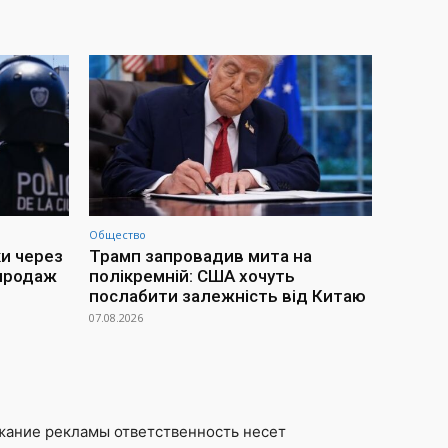
Общество
ки через
Трамп запровадив мита на
 продаж
полікремній: США хочуть
послабити залежність від Китаю
07.08.2026
жание рекламы ответственность несет