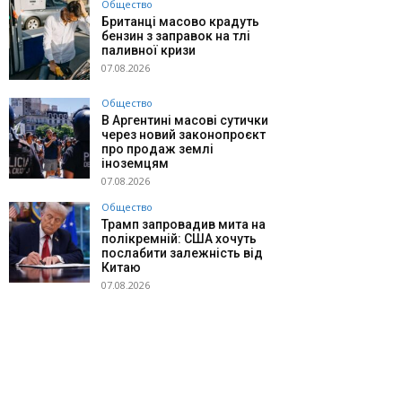
Общество
Британці масово крадуть
бензин з заправок на тлі
паливної кризи
07.08.2026
Общество
В Аргентині масові сутички
через новий законопроєкт
про продаж землі
іноземцям
07.08.2026
Общество
Трамп запровадив мита на
полікремній: США хочуть
послабити залежність від
Китаю
07.08.2026