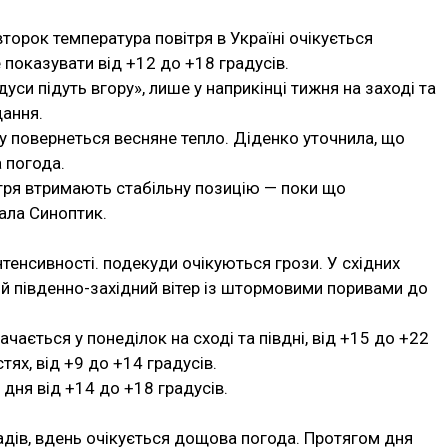
второк температура повітря в Україні очікується
показувати від +12 до +18 градусів.
дуси підуть вгору», лише у наприкінці тижня на заході та
ання.
їну повернеться весняне тепло. Діденко уточнила, що
 погода.
вітря втримають стабільну позицію — поки що
ала Синоптик.
інтенсивності. подекуди очікуються грози. У східних
ний південно-західний вітер із штормовими поривами до
ається у понеділок на сході та півдні, від +15 до +22
ях, від +9 до +14 градусів.
дня від +14 до +18 градусів.
падів, вдень очікується дощова погода. Протягом дня