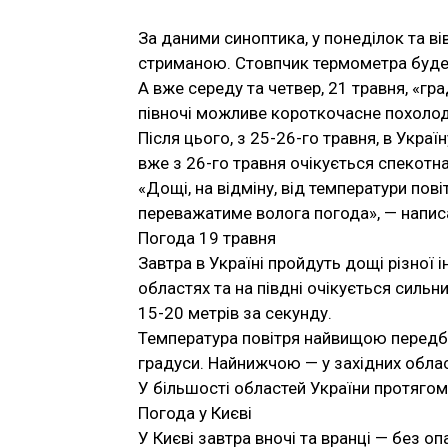
За даними синоптика, у понеділок та ві
стриманою. Стовпчик термометра буде 
А вже середу та четвер, 21 травня, «гра
півночі можливе короткочасне похолод
Після цього, з 25-26-го травня, в Укра
вже з 26-го травня очікується спекотна
«Дощі, на відміну, від температури по
переважатиме волога погода», — напис
Погода 19 травня
Завтра в Україні пройдуть дощі різної 
областях та на півдні очікується силь
15-20 метрів за секунду.
Температура повітря найвищою передбач
градуси. Найнижчою — у західних област
У більшості областей України протягом 
Погода у Києві
У Києві завтра вночі та вранці — без о