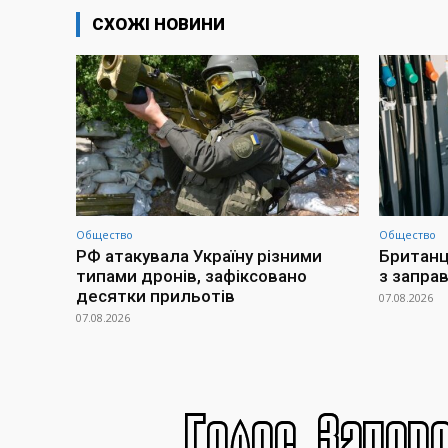
СХОЖІ НОВИНИ
Общество
Общество
РФ атакувала Україну різними
Британц
типами дронів, зафіксовано
з заправ
десятки прильотів
07.08.2026
07.08.2026