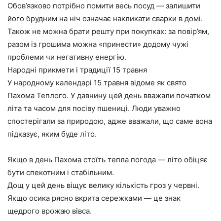
Обов’язково потрібно помити весь посуд — залишити
його брудним на ніч означає накликати сварки в домі.
Також не можна брати решту при покупках: за повір’ям,
разом із грошима можна «принести» додому чужі
проблеми чи негативну енергію.
Народні прикмети і традиції 15 травня
У народному календарі 15 травня відоме як свято
Пахома Теплого. У давнину цей день вважали початком
літа та часом для посіву пшениці. Люди уважно
спостерігали за природою, адже вважали, що саме вона
підказує, яким буде літо.
Якщо в день Пахома стоїть тепла погода — літо обіцяє
бути спекотним і стабільним.
Дощ у цей день віщує велику кількість гроз у червні.
Якщо осика рясно вкрита сережками — це знак
щедрого врожаю вівса.