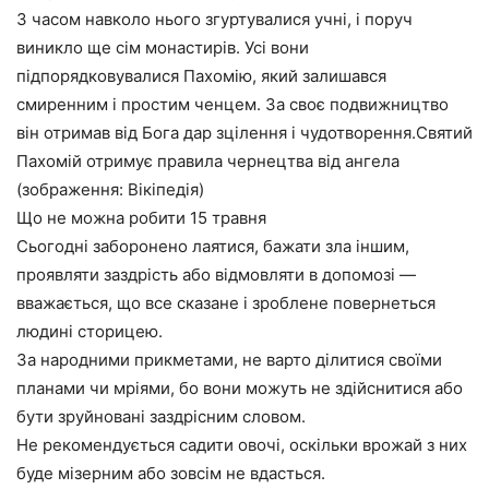
З часом навколо нього згуртувалися учні, і поруч
виникло ще сім монастирів. Усі вони
підпорядковувалися Пахомію, який залишався
смиренним і простим ченцем. За своє подвижництво
він отримав від Бога дар зцілення і чудотворення.Святий
Пахомій отримує правила чернецтва від ангела
(зображення: Вікіпедія)
Що не можна робити 15 травня
Сьогодні заборонено лаятися, бажати зла іншим,
проявляти заздрість або відмовляти в допомозі —
вважається, що все сказане і зроблене повернеться
людині сторицею.
За народними прикметами, не варто ділитися своїми
планами чи мріями, бо вони можуть не здійснитися або
бути зруйновані заздрісним словом.
Не рекомендується садити овочі, оскільки врожай з них
буде мізерним або зовсім не вдасться.