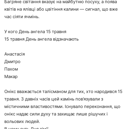
Багряне світання вказує на майбутню посуху, а поява
квітів на ялівці або цвітіння калини — сигнал, що вже
час сіяти ячмінь.
У кого День ангела 15 травня
15 травня День ангела відзначають
Анастасія
Дмитро
Пахом
Макар
Онікс вважається талісманом для тих, хто народився 15
травня. З давніх часів цей камінь пов’язували з
містичними властивостями. Існувало переконання, що
онікс надає сили духу та захищає лише рішучих і
вольових людей.
В чому суть Дня сім’ї