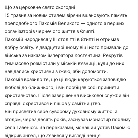
Що за церковне свято сьогодні
15 травня за новим стилем віряни вшановують пам’ять
преподобного Пахомія Великого — одного з перших
організаторів чернечого життя в Єгипті.
Пахомій народився у III столітті в Єгипті й отримав
добру освіту. У двадцятирічному віці його призвали до
війська за наказом імператора Костянтина. Рекрутів
тимчасово розмістили у міській в’язниці, куди до них
навідались християни з їжею, аби допомогти.
Пахомія вразило те, що ці люди керуються заповіддю
любові до ближнього, і він пообіцяв собі прийняти
християнство. Після завершення військової служби він
справді охрестився й пішов у самітництво.
Він присвятив себе суворому духовному життю, а
згодом, через десять років, заснував монастир поблизу
села Тавеніссі. За переказами, монаший устав Пахомію
відкрив ангел, що з’явився у вигляді ченця.