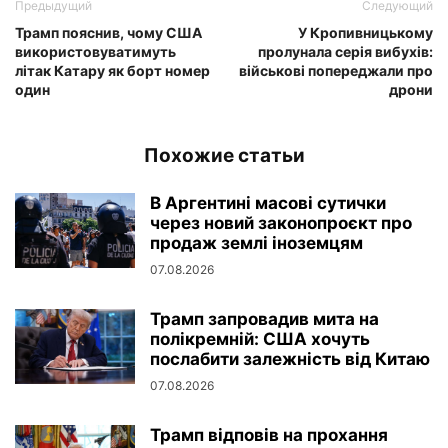
Предыдущий
Следующий
Трамп пояснив, чому США
У Кропивницькому
використовуватимуть
пролунала серія вибухів:
літак Катару як борт номер
військові попереджали про
один
дрони
Похожие статьи
В Аргентині масові сутички
через новий законопроєкт про
продаж землі іноземцям
07.08.2026
Трамп запровадив мита на
полікремній: США хочуть
послабити залежність від Китаю
07.08.2026
Трамп відповів на прохання