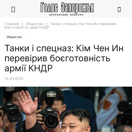
Главная
Общество
Танки і спецназ: Кім Чен Ин перевірив
боєготовність армії КНДР
Общество
Танки і спецназ: Кім Чен Ин
перевірив боєготовність
армії КНДР
14.05.2025