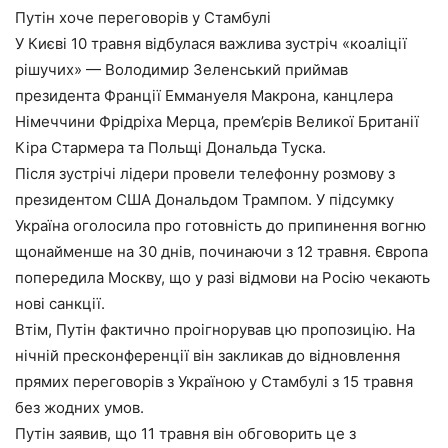
Путін хоче переговорів у Стамбулі
У Києві 10 травня відбулася важлива зустріч «коаліції
рішучих» — Володимир Зеленський приймав
президента Франції Еммануеля Макрона, канцлера
Німеччини Фрідріха Мерца, прем’єрів Великої Британії
Кіра Стармера та Польщі Дональда Туска.
Після зустрічі лідери провели телефонну розмову з
президентом США Дональдом Трампом. У підсумку
Україна оголосила про готовність до припинення вогню
щонайменше на 30 днів, починаючи з 12 травня. Європа
попередила Москву, що у разі відмови на Росію чекають
нові санкції.
Втім, Путін фактично проігнорував цю пропозицію. На
нічній пресконференції він закликав до відновлення
прямих переговорів з Україною у Стамбулі з 15 травня
без жодних умов.
Путін заявив, що 11 травня він обговорить це з