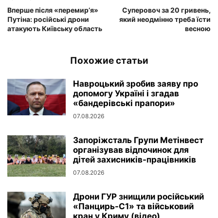
Вперше після «перемир’я»
Суперовоч за 20 гривень,
Путіна: російські дрони
який неодмінно треба їсти
атакують Київську область
весною
Похожие статьи
Навроцький зробив заяву про
допомогу Україні і згадав
«бандерівські прапори»
07.08.2026
Запоріжсталь Групи Метінвест
організував відпочинок для
дітей захисників-працівників
07.08.2026
Дрони ГУР знищили російський
«Панцирь-С1» та військовий
кран у Криму (відео)