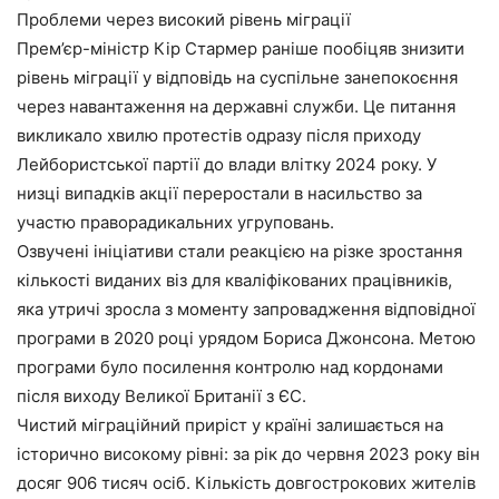
Проблеми через високий рівень міграції
Прем’єр-міністр Кір Стармер раніше пообіцяв знизити
рівень міграції у відповідь на суспільне занепокоєння
через навантаження на державні служби. Це питання
викликало хвилю протестів одразу після приходу
Лейбористської партії до влади влітку 2024 року. У
низці випадків акції переростали в насильство за
участю праворадикальних угруповань.
Озвучені ініціативи стали реакцією на різке зростання
кількості виданих віз для кваліфікованих працівників,
яка утричі зросла з моменту запровадження відповідної
програми в 2020 році урядом Бориса Джонсона. Метою
програми було посилення контролю над кордонами
після виходу Великої Британії з ЄС.
Чистий міграційний приріст у країні залишається на
історично високому рівні: за рік до червня 2023 року він
досяг 906 тисяч осіб. Кількість довгострокових жителів