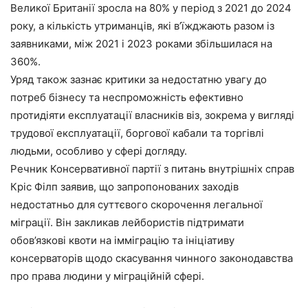
Великої Британії зросла на 80% у період з 2021 до 2024
року, а кількість утриманців, які в’їжджають разом із
заявниками, між 2021 і 2023 роками збільшилася на
360%.
Уряд також зазнає критики за недостатню увагу до
потреб бізнесу та неспроможність ефективно
протидіяти експлуатації власників віз, зокрема у вигляді
трудової експлуатації, боргової кабали та торгівлі
людьми, особливо у сфері догляду.
Речник Консервативної партії з питань внутрішніх справ
Кріс Філп заявив, що запропонованих заходів
недостатньо для суттєвого скорочення легальної
міграції. Він закликав лейбористів підтримати
обов’язкові квоти на імміграцію та ініціативу
консерваторів щодо скасування чинного законодавства
про права людини у міграційній сфері.