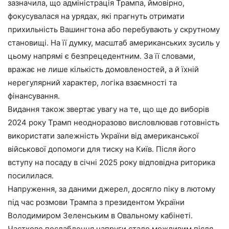
зазначила, що адміністрація Трампа, ймовірно,
фокусувалася на урядах, які прагнуть отримати
прихильність Вашингтона або перебувають у скрутному
становищі. На її думку, масштаб американських зусиль у
цьому напрямі є безпрецедентним. За її словами,
вражає не лише кількість домовленостей, а й їхній
нерегулярний характер, логіка взаємності та
фінансування.
Видання також звертає увагу на те, що ще до виборів
2024 року Трамп неодноразово висловлював готовність
використати залежність України від американської
військової допомоги для тиску на Київ. Після його
вступу на посаду в січні 2025 року відповідна риторика
посилилася.
Напруження, за даними джерел, досягло піку в лютому
під час розмови Трампа з президентом України
Володимиром Зеленським в Овальному кабінеті.
Часткове послаблення напруги стало можливим після