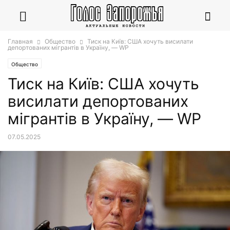
Главная
Общество
Тиск на Київ: США хочуть висилати
депортованих мігрантів в Україну, — WP
Общество
Тиск на Київ: США хочуть
висилати депортованих
мігрантів в Україну, — WP
07.05.2025