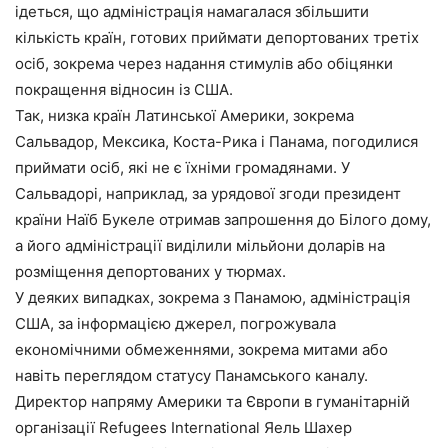
ідеться, що адміністрація намагалася збільшити
кількість країн, готових приймати депортованих третіх
осіб, зокрема через надання стимулів або обіцянки
покращення відносин із США.
Так, низка країн Латинської Америки, зокрема
Сальвадор, Мексика, Коста-Рика і Панама, погодилися
приймати осіб, які не є їхніми громадянами. У
Сальвадорі, наприклад, за урядової згоди президент
країни Наїб Букеле отримав запрошення до Білого дому,
а його адміністрації виділили мільйони доларів на
розміщення депортованих у тюрмах.
У деяких випадках, зокрема з Панамою, адміністрація
США, за інформацією джерел, погрожувала
економічними обмеженнями, зокрема митами або
навіть переглядом статусу Панамського каналу.
Директор напряму Америки та Європи в гуманітарній
організації Refugees International Яель Шахер