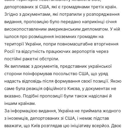
депортованих зі США, які є громадянами третіх країн.
Згідно з документами, які потрапили у розпорядження
видання, пропозицію було передано наприкінці січня
високопоставленим американським дипломатом. У ній
ішлося про розміщення іноземних громадян на
території України, попри повномасштабне вторгнення
Росії та відсутність працюючих аеропортів через
постійні ракетні обстріли.
Як випливає з документів, представник української
сторони поінформував посольство США, що уряд
надасть відповідь після формування своєї позиції. Якою
саме була реакція офіційного Києва, у документах не
вказано. Подібні пропозиції були також надіслані й
іншим країнам.
За інформацією видання, Україна не приймала жодного
з іноземців, депортованих зі США, і немає підстав
вважати, що Київ розглядав цю ініціативу всерйоз. Двоє