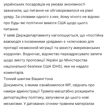
українських посадовців на умовах анонімності
зазначили, що питання не обговорювалося на рівні
уряду. За словами одного з них, йому нічого не відомо
про будь-які політичні вимоги США щодо цього
питання.
У заяві Держдепартаменту наголошується, що «постійна
взаємодія з іноземними урядами» є «ключовою для
протидії незаконній міграції та захисту американських
кордонів». Водночас, відомство переадресувало запити
щодо змісту пропозиції Україні до Міністерства
національної безпеки США (DHS), яке не надало
коментарів.
Тонкий шантаж Вашингтона
Документи, з якими ознайомилося WP, свідчать про
наміри адміністрації Трампа масштабно розширити
депортаційну політику, залучаючи до цього нові
механізми. У датованих січнем-травнем матеріалах