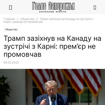
Главная
Общество
Трамп зазіхнув на Канаду на зустрічі з
Карні: прем’єр не промовчав
Общество
Трамп зазіхнув на Канаду на
зустрічі з Карні: прем’єр не
промовчав
06.05.2025