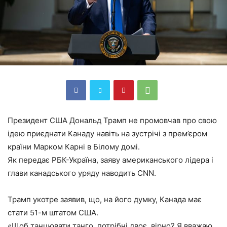
Президент США Дональд Трамп не промовчав про свою
ідею приєднати Канаду навіть на зустрічі з прем’єром
країни Марком Карні в Білому домі.
Як передає РБК-Україна, заяву американського лідера і
глави канадського уряду наводить CNN.
Трамп укотре заявив, що, на його думку, Канада має
стати 51-м штатом США.
«Щоб танцювати танго, потрібні двоє, вірно? Я вважаю,