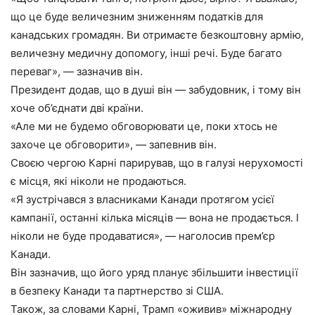
що це буде величезним зниженням податків для
канадських громадян. Ви отримаєте безкоштовну армію,
величезну медичну допомогу, інші речі. Буде багато
переваг», — зазначив він.
Президент додав, що в душі він — забудовник, і тому він
хоче об’єднати дві країни.
«Але ми не будемо обговорювати це, поки хтось не
захоче це обговорити», — запевнив він.
Своєю чергою Карні парирував, що в галузі нерухомості
є місця, які ніколи не продаються.
«Я зустрічався з власниками Канади протягом усієї
кампанії, останні кілька місяців — вона не продається. І
ніколи не буде продаватися», — наголосив прем’єр
Канади.
Він зазначив, що його уряд планує збільшити інвестиції
в безпеку Канади та партнерство зі США.
Також, за словами Карні, Трамп «оживив» міжнародну