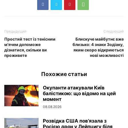
Предыдущий
Следующий
Простий тест із тенісним
Блискуче майбутнє вже
м’ячем допоможе
близько: 4 знаки Зодіаку,
дізнатися, скільки ви
яким скоро відкриються
проживете
нові можливості
Похожие статьи
Окупанти атакували Київ
балістикою: що відомо на цей
момент
08.08.2026
Розвідка США пов’язала з
Росією дрон у Лейпцигу біля