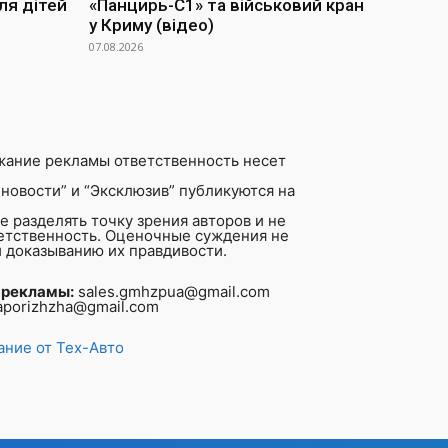
ля дітей
«Панцирь-С1» та військовий кран
у Криму (відео)
07.08.2026
жание рекламы ответственность несет
новости” и “Эксклюзив” публикуются на
 разделять точку зрения авторов и не
ветственность. Оценочные суждения не
 доказыванию их правдивости.
 рекламы:
sales.gmhzpua@gmail.com
aporizhzha@gmail.com
ние от Тех-Авто