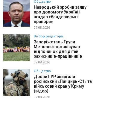
Общество
Навроцький зробив заяву
про допомогу Україні і
згадав «бандерівські
прапори»
07.08.2026
Выбор редактора
Запоріжсталь Групи
Метінвест організував
відпочинок для дітей
захисників-працівників
07.08.2026
Общество
Дрони ГУР знищили
російський «Панцирь-С1» та
військовий кран у Криму
(відео)
07.08.2026