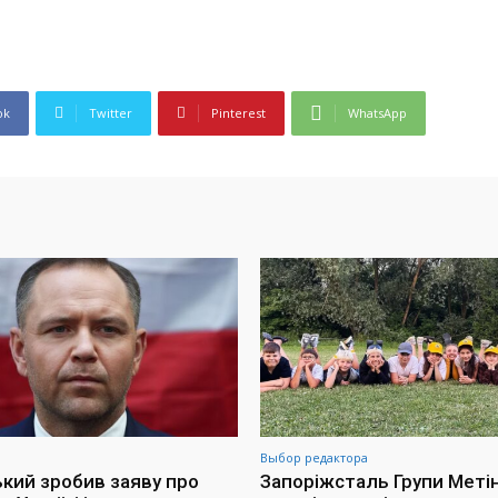
ok
Twitter
Pinterest
WhatsApp
Выбор редактора
кий зробив заяву про
Запоріжсталь Групи Меті