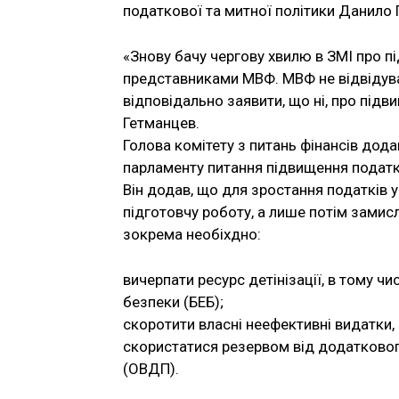
податкової та митної політики Данило 
«Знову бачу чергову хвилю в ЗМІ про п
представниками МВФ. МВФ не відвідува
відповідально заявити, що ні, про під
Гетманцев.
Голова комітету з питань фінансів дод
парламенту питання підвищення податк
Він додав, що для зростання податків 
підготовчу роботу, а лише потім замис
зокрема необіхдно:
вичерпати ресурс детінізації, в тому ч
безпеки (БЕБ);
скоротити власні неефективні видатки,
скористатися резервом від додатковог
(ОВДП).