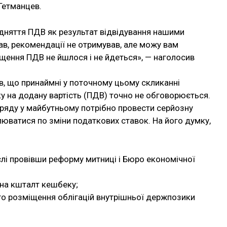
Гетманцев.
ідняття ПДВ як результат відвідування нашими
в, рекомендації не отримував, але можу вам
вищення ПДВ не йшлося і не йдеться», — наголосив
ав, що принаймні у поточному цьому скликанні
у на додану вартість (ПДВ) точно не обговорюється.
уряду у майбутньому потрібно провести серйозну
люватися по зміни податкових ставок. На його думку,
ислі провівши реформу митниці і Бюро економічної
 на кшталт кешбеку;
о розміщення облігацій внутрішньої держпозики