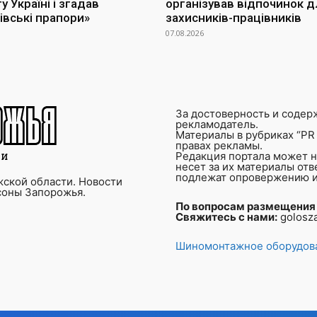
 Україні і згадав
організував відпочинок д
івські прапори»
захисників-працівників
07.08.2026
За достоверность и содер
рекламодатель.
Материалы в рубриках “PR 
правах рекламы.
Редакция портала может не
несет за их материалы от
подлежат опровержению и
ской области. Новости
соны Запорожья.
По вопросам размещения
Свяжитесь с нами:
golosz
Шиномонтажное оборудова