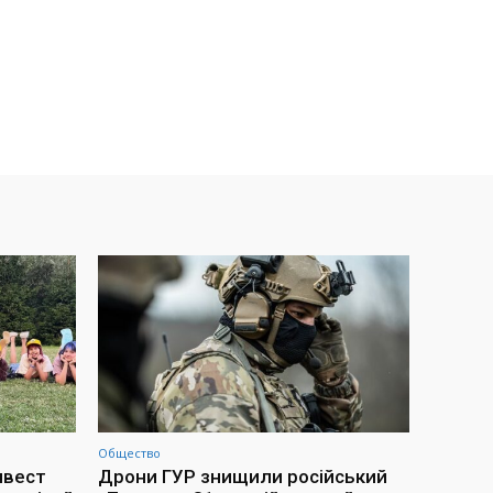
Общество
нвест
Дрони ГУР знищили російський