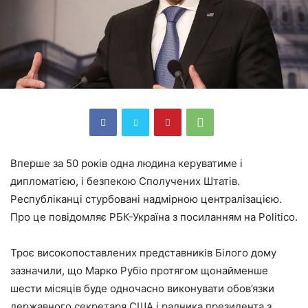
Вперше за 50 років одна людина керуватиме і
дипломатією, і безпекою Сполучених Штатів.
Республіканці стурбовані надмірною централізацією.
Про це повідомляє РБК-Україна з посиланням на Politico.
Троє високопоставлених представників Білого дому
зазначили, що Марко Рубіо протягом щонайменше
шести місяців буде одночасно виконувати обов’язки
державного секретаря США і радника президента з