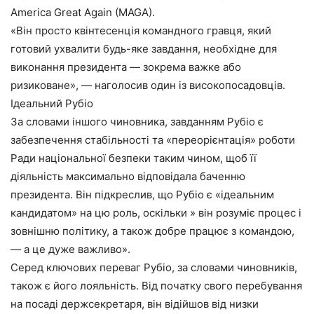
America Great Again (MAGA).
«Він просто квінтесенція командного гравця, який
готовий ухвалити будь-яке завдання, необхідне для
виконання президента — зокрема важке або
ризиковане», — наголосив один із високопосадовців.
Ідеальний Рубіо
За словами іншого чиновника, завданням Рубіо є
забезпечення стабільності та «переорієнтація» роботи
Ради національної безпеки таким чином, щоб її
діяльність максимально відповідала баченню
президента. Він підкреслив, що Рубіо є «ідеальним
кандидатом» на цю роль, оскільки » він розуміє процес і
зовнішню політику, а також добре працює з командою,
— а це дуже важливо».
Серед ключових переваг Рубіо, за словами чиновників,
також є його лояльність. Від початку свого перебування
на посаді держсекретаря, він відійшов від низки