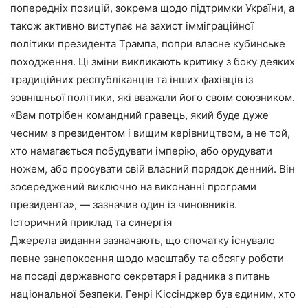
попередніх позицій, зокрема щодо підтримки України, а
також активно виступає на захист імміграційної
політики президента Трампа, попри власне кубинське
походження. Ці зміни викликають критику з боку деяких
традиційних республіканців та інших фахівців із
зовнішньої політики, які вважали його своїм союзником.
«Вам потрібен командний гравець, який буде дуже
чесним з президентом і вищим керівництвом, а не той,
хто намагається побудувати імперію, або орудувати
ножем, або просувати свій власний порядок денний. Він
зосереджений виключно на виконанні програми
президента», — зазначив один із чиновників.
Історичний приклад та синергія
Джерела видання зазначають, що спочатку існувало
певне занепокоєння щодо масштабу та обсягу роботи
на посаді державного секретаря і радника з питань
національної безпеки. Генрі Кіссінджер був єдиним, хто