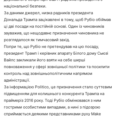
національної безпеки.
За даними джерел, низка радників президента
Дональда Трампа зацікавлені в тому, щоб Рубіо обіймав
ці дві посади на постійній основі. Один із чиновників
зауважив, що нещодавнє призначення чиновника не
розглядалося як тимчасовий захід.
Попри те, що Рубіо не претендував на цю посаду,
президент Трамп і керівник апарату Білого дому Сьюзі
Вайлс закликали його взяти на себе ширші
повноваження у сфері зовнішньої політики та посилити
контроль над зовнішньополітичним напрямом
адміністрації.
За інформацією Politico, це призначення стало суттєвим
підвищенням для колишнього конкурента Трампа на
праймеріз 2016 року. Тоді Рубіо обмінювався з ним
гострими особистими випадами, а нині з підозрою
сприймається деякими представниками руху Make