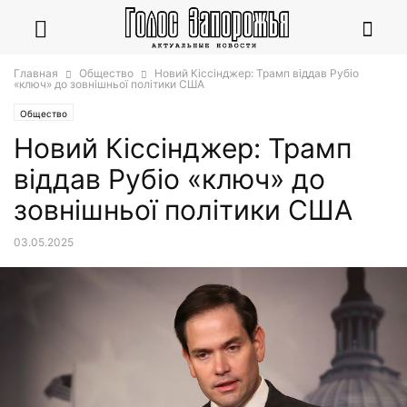
Главная
Общество
Новий Кіссінджер: Трамп віддав Рубіо
«ключ» до зовнішньої політики США
Общество
Новий Кіссінджер: Трамп
віддав Рубіо «ключ» до
зовнішньої політики США
03.05.2025