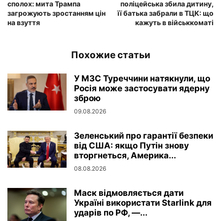
сполох: мита Трампа
поліцейська збила дитину,
загрожують зростанням цін
її батька забрали в ТЦК: що
на взуття
кажуть в військкоматі
Похожие статьи
У МЗС Туреччини натякнули, що
Росія може застосувати ядерну
зброю
09.08.2026
Зеленський про гарантії безпеки
від США: якщо Путін знову
вторгнеться, Америка...
08.08.2026
Маск відмовляється дати
Україні використати Starlink для
ударів по РФ, —...