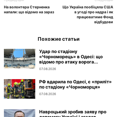
На волонтера Стерненка
Що Україна пообіцяла США
напали: що відомо на зараз
в угоді про надра і як
працюватиме Фонд
відбудови
Похожие статьи
Удар по стадіону
«Чорноморець» в Одесі: що
відомо про атаку ворога...
07.08.2026
РФ вдарила по Одесі, є «приліт»
по стадіону «Чорноморця»
07.08.2026
Навроцький зробив заяву про
допомогу Україні і згадав