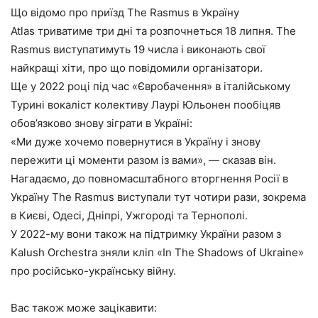
Що відомо про приїзд The Rasmus в Україну
Atlas триватиме три дні та розпочнеться 18 липня. The
Rasmus виступатимуть 19 числа і виконають свої
найкращі хіти, про що повідомили організатори.
Ще у 2022 році під час «Євробачення» в італійському
Турині вокаліст колективу Лаурі Юльонен пообіцяв
обов’язково знову зіграти в Україні:
«Ми дуже хочемо повернутися в Україну і знову
пережити ці моменти разом із вами», — сказав він.
Нагадаємо, до повномасштабного вторгнення Росії в
Україну The Rasmus виступали тут чотири рази, зокрема
в Києві, Одесі, Дніпрі, Ужгороді та Тернополі.
У 2022-му вони також на підтримку України разом з
Kalush Orchestra зняли кліп «In The Shadows of Ukraine»
про російсько-українську війну.
Вас також може зацікавити: