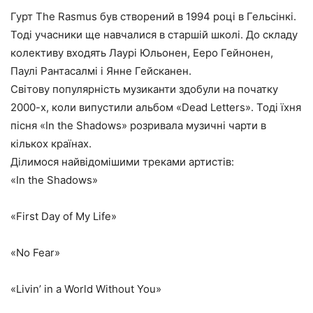
Гурт The Rasmus був створений в 1994 році в Гельсінкі.
Тоді учасники ще навчалися в старшій школі. До складу
колективу входять Лаурі Юльонен, Ееро Гейнонен,
Паулі Рантасалмі і Янне Гейсканен.
Світову популярність музиканти здобули на початку
2000-х, коли випустили альбом «Dead Letters». Тоді їхня
пісня «In the Shadows» розривала музичні чарти в
кількох країнах.
Ділимося найвідомішими треками артистів:
«In the Shadows»
«First Day of My Life»
«No Fear»
«Livin’ in a World Without You»