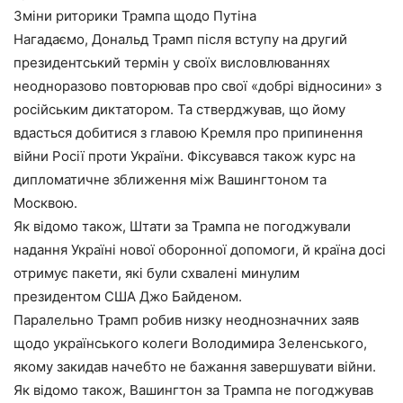
Зміни риторики Трампа щодо Путіна
Нагадаємо, Дональд Трамп після вступу на другий
президентський термін у своїх висловлюваннях
неодноразово повторював про свої «добрі відносини» з
російським диктатором. Та стверджував, що йому
вдасться добитися з главою Кремля про припинення
війни Росії проти України. Фіксувався також курс на
дипломатичне зближення між Вашингтоном та
Москвою.
Як відомо також, Штати за Трампа не погоджували
надання Україні нової оборонної допомоги, й країна досі
отримує пакети, які були схвалені минулим
президентом США Джо Байденом.
Паралельно Трамп робив низку неоднозначних заяв
щодо українського колеги Володимира Зеленського,
якому закидав начебто не бажання завершувати війни.
Як відомо також, Вашингтон за Трампа не погоджував