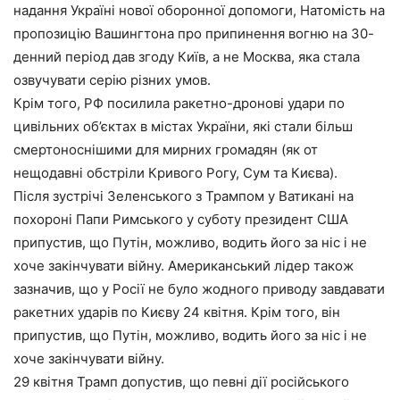
надання Україні нової оборонної допомоги, Натомість на
пропозицію Вашингтона про припинення вогню на 30-
денний період дав згоду Київ, а не Москва, яка стала
озвучувати серію різних умов.
Крім того, РФ посилила ракетно-дронові удари по
цивільних об’єктах в містах України, які стали більш
смертоноснішими для мирних громадян (як от
нещодавні обстріли Кривого Рогу, Сум та Києва).
Після зустрічі Зеленського з Трампом у Ватикані на
похороні Папи Римського у суботу президент США
припустив, що Путін, можливо, водить його за ніс і не
хоче закінчувати війну. Американський лідер також
зазначив, що у Росії не було жодного приводу завдавати
ракетних ударів по Києву 24 квітня. Крім того, він
припустив, що Путін, можливо, водить його за ніс і не
хоче закінчувати війну.
29 квітня Трамп допустив, що певні дії російського