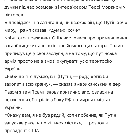
думки під час розмови з інтерв’юєром Террі Мораном у
вівторок.
Відповідаючі на запитання, чи вважає він, що Путін хоче
миру, Трамп сказав: «думаю, хоче».
Крім того, президент США висловися про применшення
загарбницьких апетитів російського диктатора. Трамп
приписує це у свої заслуги, а не тому, що путінська
армія просто не в змозі окупувати усю територію
України.
«Якби не я, я думаю, він (Путін, — ред.) хотів би
захопити всю країну», — сказав американський лідер.
Разом з тим Трамп знову критично висловився на
посилення обстрілів з боку РФ по мирних містах
України.
«Скажу вам, я не був радий, коли побачив, як Путін
запускає ракети по кількох містах», — розповів
президент США.