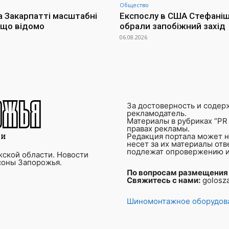
Общество
а Закарпатті масштабні
Експослу в США Стефаніш
 що відомо
обрали запобіжний захід
06.08.2026
За достоверность и содер
рекламодатель.
Материалы в рубриках “PR 
правах рекламы.
Редакция портала может не
несет за их материалы от
подлежат опровержению и
ской области. Новости
соны Запорожья.
По вопросам размещения
Свяжитесь с нами:
golosz
Шиномонтажное оборудова