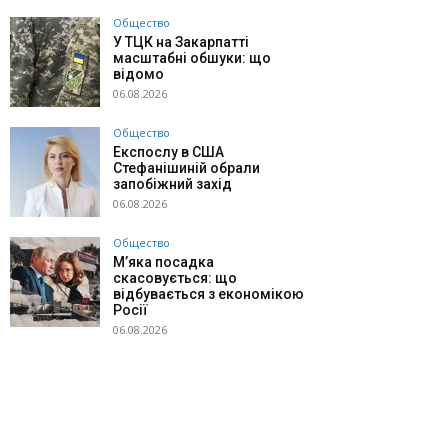
Общество
У ТЦК на Закарпатті
масштабні обшуки: що
відомо
06.08.2026
Общество
Експослу в США
Стефанішиній обрали
запобіжний захід
06.08.2026
Общество
М’яка посадка
скасовується: що
відбувається з економікою
Росії
06.08.2026