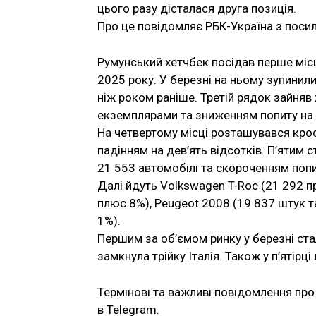
цього разу дісталася друга позиція.
Про це повідомляє РБК-Україна з поси
Румунський хетчбек посідав перше місце
2025 року. У березні на ньому зупинили 
ніж роком раніше. Третій рядок зайняв 
екземплярами та зниженням попиту на 
На четвертому місці розташувався кро
падінням на дев’ять відсотків. П’ятим 
21 553 автомобілі та скороченням попит
Далі йдуть Volkswagen T-Roc (21 292 пр
плюс 8%), Peugeot 2008 (19 837 штук т
1%).
Першим за об’ємом ринку у березні стал
замкнула трійку Італія. Також у п’ятірці
Термінові та важливі повідомлення про 
в Telegram.