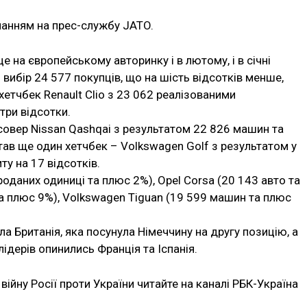
ланням на прес-службу JATO.
 на європейському авторинку і в лютому, і в січні
вибір 24 ​​577 покупців, що на шість відсотків менше,
хетчбек Renault Clio з 23 062 реалізованими
три відсотки.
совер Nissan Qashqai з результатом 22 826 машин та
став ще один хетчбек – Volkswagen Golf з результатом у
у на 17 відсотків.
оданих одиниці та плюс 2%), Opel Corsa (20 143 авто та
а плюс 9%), Volkswagen Tiguan (19 599 машин та плюс
а Британія, яка посунула Німеччину на другу позицію, а
 лідерів опинились Франція та Іспанія.
війну Росії проти України читайте на каналі РБК-Україна