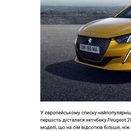
У європейському списку найпопулярніш
першість дісталася хетчбеку Peugeot 2
моделі, що на сім відсотків більше, ніж