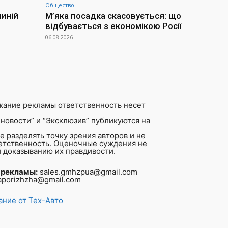
Общество
иній
М’яка посадка скасовується: що
відбувається з економікою Росії
06.08.2026
жание рекламы ответственность несет
новости” и “Эксклюзив” публикуются на
 разделять точку зрения авторов и не
ветственность. Оценочные суждения не
 доказыванию их правдивости.
 рекламы:
sales.gmhzpua@gmail.com
aporizhzha@gmail.com
ние от Тех-Авто