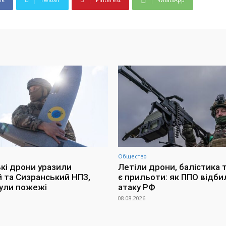
Общество
ькі дрони уразили
Летіли дрони, балістика т
й та Сизранський НПЗ,
є прильоти: як ППО відби
ули пожежі
атаку РФ
08.08.2026