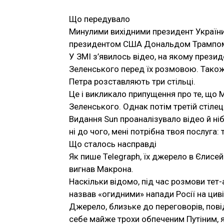
Що передувало
Минулими вихідними президент України
президентом США Дональдом Трампом у
У ЗМІ з’явилось відео, на якому прези
Зеленського перед їх розмовою. Також 
Петра розставляють три стільці.
Це і викликало припущення про те, що 
Зеленського. Однак потім третій стіле
Видання Sun проаналізувало відео й ніб
ні до чого, мені потрібна твоя послуга: 
Що сталось насправді
Як пише Telegraph, їх джерело в Єлисе
вигнав Макрона.
Наскільки відомо, під час розмови тет
назвав «огидними» напади Росії на цив
Джерело, близьке до переговорів, пов
себе майже трохи обпеченим Путіним, як