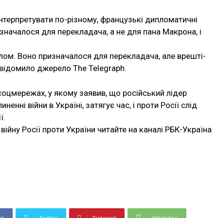
нтерпретувати по-різному, французькі дипломатичні
значалося для перекладача, а не для пана Макрона, і
лом. Воно призначалося для перекладача, але врешті-
овідомило джерело The Telegraph.
соцмережах, у якому заявив, що російський лідер
енні війни в Україні, затягує час, і проти Росії слід
ї.
війну Росії проти України читайте на каналі РБК-Україна
ok
Twitter
Pinterest
WhatsApp