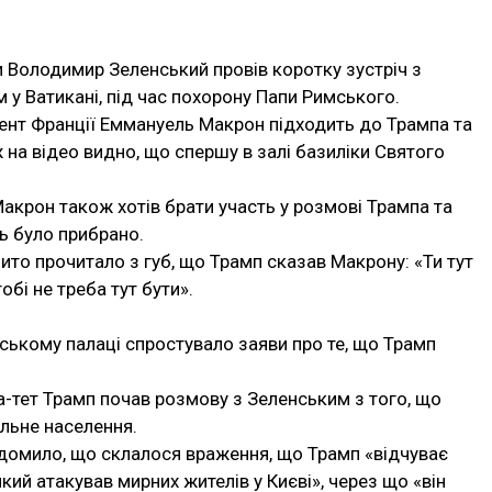
 Володимир Зеленський провів коротку зустріч з
 Ватикані, під час похорону Папи Римського.
дент Франції Еммануель Макрон підходить до Трампа та
на відео видно, що спершу в залі базиліки Святого
Макрон також хотів брати участь у розмові Трампа та
ць було прибрано.
ито прочитало з губ, що Трамп сказав Макрону: «Ти тут
тобі не треба тут бути».
йському палаці спростувало заяви про те, що Трамп
-а-тет Трамп почав розмову з Зеленським з того, що
ільне населення.
ідомило, що склалося враження, що Трамп «відчуває
ий атакував мирних жителів у Києві», через що «він