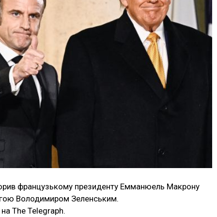
орив французькому президенту Емманюель Макрону
колегою Володимиром Зеленським.
на The Telegraph.