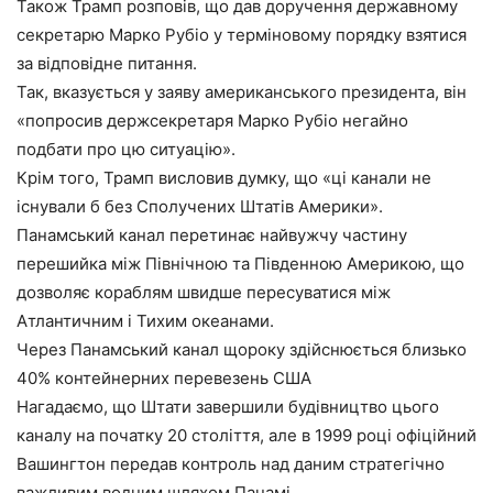
Також Трамп розповів, що дав доручення державному
секретарю Марко Рубіо у терміновому порядку взятися
за відповідне питання.
Так, вказується у заяву американського президента, він
«попросив держсекретаря Марко Рубіо негайно
подбати про цю ситуацію».
Крім того, Трамп висловив думку, що «ці канали не
існували б без Сполучених Штатів Америки».
Панамський канал перетинає найвужчу частину
перешийка між Північною та Південною Америкою, що
дозволяє кораблям швидше пересуватися між
Атлантичним і Тихим океанами.
Через Панамський канал щороку здійснюється близько
40% контейнерних перевезень США
Нагадаємо, що Штати завершили будівництво цього
каналу на початку 20 століття, але в 1999 році офіційний
Вашингтон передав контроль над даним стратегічно
важливим водним шляхом Панамі.