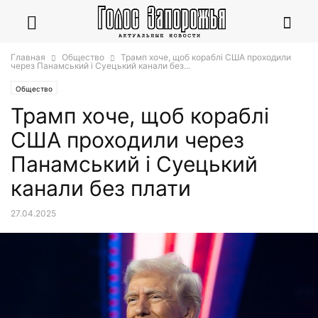
Главная
Общество
Трамп хоче, щоб кораблі США проходили
через Панамський і Суецький канали без...
Общество
Трамп хоче, щоб кораблі
США проходили через
Панамський і Суецький
канали без плати
27.04.2025