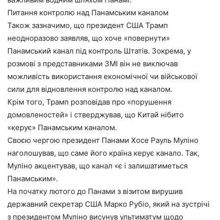
Питання контролю над Панамським каналом
Також зазначимо, що президент США Трамп
неодноразово заявляв, що хоче «повернути»
Панамський канал під контроль Штатів. Зокрема, у
розмові з представниками ЗМІ він не виключав
можливість використання економічної чи військової
сили для відновлення контролю над каналом.
Крім того, Трамп розповідав про «порушення
домовленостей» і стверджував, що Китай нібито
«керує» Панамським каналом.
Своєю чергою президент Панами Хосе Рауль Муліно
наголошував, що саме його країна керує канало. Так,
Муліно акцентував, що канал «є і залишатиметься
Панамським».
На початку лютого до Панами з візитом вирушив
державний секретар США Марко Рубіо, який на зустрічі
з президентом Муліно висунув ультиматум щодо