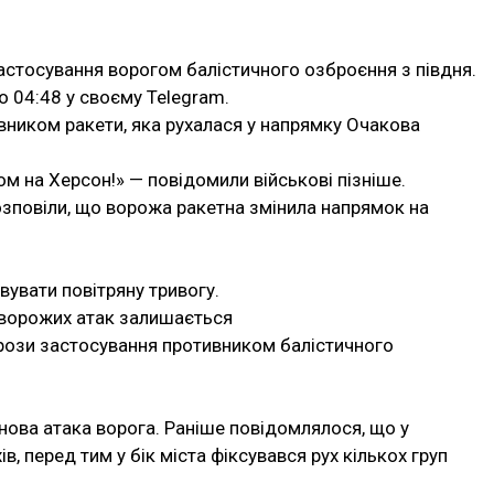
астосування ворогом балістичного озброєння з півдня.
 04:48 у своєму Telegram.
вником ракети, яка рухалася у напрямку Очакова
ом на Херсон!» — повідомили військові пізніше.
розповіли, що ворожа ракетна змінила напрямок на
вувати повітряну тривогу.
а ворожих атак залишається
грози застосування противником балістичного
нова атака ворога. Раніше повідомлялося, що у
в, перед тим у бік міста фіксувався рух кількох груп