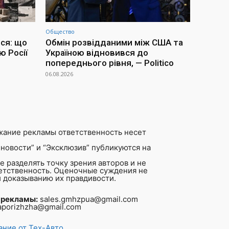
Общество
ся: що
Обмін розвідданими між США та
ю Росії
Україною відновився до
попереднього рівня, — Politico
06.08.2026
жание рекламы ответственность несет
новости” и “Эксклюзив” публикуются на
 разделять точку зрения авторов и не
ветственность. Оценочные суждения не
 доказыванию их правдивости.
 рекламы:
sales.gmhzpua@gmail.com
aporizhzha@gmail.com
ние от Тех-Авто