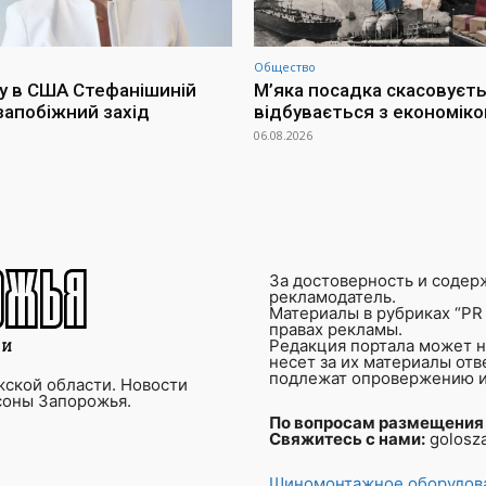
Общество
у в США Стефанішиній
М’яка посадка скасовуєть
запобіжний захід
відбувається з економіко
06.08.2026
За достоверность и содер
рекламодатель.
Материалы в рубриках “PR 
правах рекламы.
Редакция портала может не
несет за их материалы от
подлежат опровержению и
ской области. Новости
соны Запорожья.
По вопросам размещения
Свяжитесь с нами:
golosz
Шиномонтажное оборудова