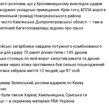
асті розповів, що у Кропивницькому внаслідок ударів
коджені складські приміщення. Крім того, БПЛА ворога
ипнязькій громаді Новоукаїнського району.
о місто Кам’янське Дніпропетровської області — там в
итловій багатоповерхівці, відомо про трьох
осійські загарбники завдали потужного комбінованого
 для удару 70 ракет різних типів і 145 дронів.
ька столиця, по якій ворог запустив ракети та дрони-
иєва через атаку противника був сильно пошкоджений
атака забрала життя 12 людей, ще 87 осіб
имир Зеленський, росіяни вдарили по Києву
тою.
 були також Харків, Хмельницька, Сумська та
це — в окремому матеріалі РБК-Україна.