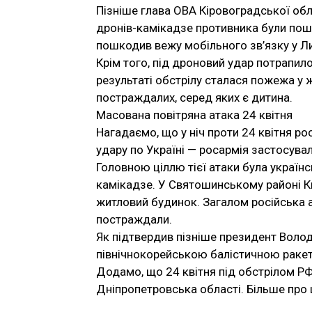
Пізніше глава ОВА Кіровоградської обл
дронів-камікадзе противника були пош
пошкодив вежу мобільного зв’язку у Л
Крім того, під дроновий удар потрапил
результаті обстрілу сталася пожежа у ж
постраждалих, серед яких є дитина.
Масована повітряна атака 24 квітня
Нагадаємо, що у ніч проти 24 квітня р
удару по Україні — росармія застосувала
Головною ціллю тієї атаки була українс
камікадзе. У Святошинському районі К
житловий будинок. Загалом російська 
постраждали.
Як підтвердив пізніше президент Волод
північнокорейською балістичною раке
Додамо, що 24 квітня під обстрілом РФ
Дніпропетровська області. Більше про 