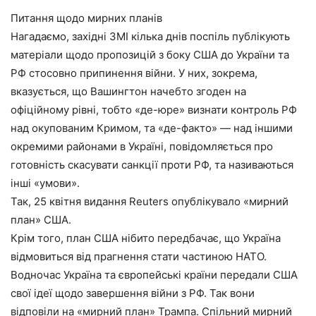
Питання щодо мирних планів
Нагадаємо, західні ЗМІ кілька днів поспіль публікують
матеріали щодо пропозицій з боку США до України та
РФ стосовно припинення війни. У них, зокрема,
вказується, що Вашингтон начебто згоден на
офіційному рівні, тобто «де-юре» визнати контроль РФ
над окупованим Кримом, та «де-факто» — над іншими
окремими районами в Україні, повідомляється про
готовність скасувати санкції проти РФ, та називаються
інші «умови».
Так, 25 квітня видання Reuters опублікувало «мирний
план» США.
Крім того, план США нібито передбачає, що Україна
відмовиться від прагнення стати частиною НАТО.
Водночас Україна та європейські країни передали США
свої ідеї щодо завершення війни з РФ. Так вони
відповіли на «мирний план» Трампа. Спільний мирний