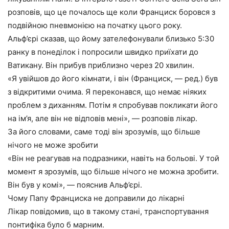
розповів, що це почалось ще коли Франциск боровся з
подвійною пневмонією на початку цього року.
Альф’єрі сказав, що йому зателефонували близько 5:30
ранку в понеділок і попросили швидко приїхати до
Ватикану. Він прибув приблизно через 20 хвилин.
«Я увійшов до його кімнати, і він (Франциск, — ред.) був
з відкритими очима. Я переконався, що немає ніяких
проблем з диханням. Потім я спробував покликати його
на ім’я, але він не відповів мені», — розповів лікар.
За його словами, саме тоді він зрозумів, що більше
нічого не може зробити
«Він не реагував на подразники, навіть на больові. У той
момент я зрозумів, що більше нічого не можна зробити.
Він був у комі», — пояснив Альф’єрі.
Чому Папу Франциска не доправили до лікарні
Лікар повідомив, що в такому стані, транспортування
понтифіка було б марним.