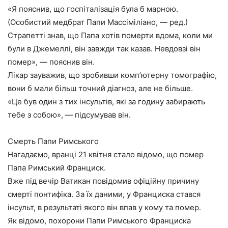
«Я пояснив, що госпіталізація була б марною.
(Особистий медбрат Папи Массіміліано, — ред.)
Страпетті знав, що Папа хотів померти вдома, коли ми
були в Джемеллі, він завжди так казав. Невдовзі він
помер», — пояснив він.
Лікар зауважив, що зробивши комп’ютерну томографію,
вони б мали більш точний діагноз, але не більше.
«Це був один з тих інсультів, які за годину забирають
тебе з собою», — підсумував він.
Смерть Папи Римського
Нагадаємо, вранці 21 квітня стало відомо, що помер
Папа Римський Франциск.
Вже під вечір Ватикан повідомив офіційну причину
смерті понтифіка. За їх даними, у Франциска стався
інсульт, в результаті якого він впав у кому та помер.
Як відомо, похорони Папи Римського Франциска