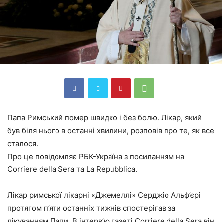
Папа Римський помер швидко і без болю. Лікар, який
був біля нього в останні хвилини, розповів про те, як все
сталося.
Про це повідомляє РБК-Україна з посиланням на
Corriere della Sera та La Repubblica.
Лікар римської лікарні «Джемеллі» Серджіо Альф’єрі
протягом п’яти останніх тижнів спостерігав за
лікуванням Папи. В інтерв’ю газеті Corriere della Sera він