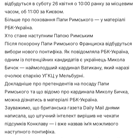
відбудуться в суботу 26 квітня о 10:00 ранку за місцевим
часом, об 11:00 за Києвом.
Більше про поховання Папи Римського — у матеріалі
РБК-Україна.
Хто стане наступним Папою Римським
Після похорону Папи Римського Франциска відбудуться
вибори нового понтифіка. Як повідомляла РБК-Україна,
одним із потенційних кандидатів є українець Микола
Бичок — наймолодший кардинал Ватикану, який наразі
очолює єпархію УГКЦ у Мельбурні.
Докладніше про претендентів на посаду Папи
Римського та що відомо про кардинала Миколу Бичка,
можна дізнатись в матеріалі РБК-Україна.
Зауважимо, що британська газета Daily Mail днями
написала, що штучний інтелект вирішив не чекати
підсумків Конклаву — і вже назвав ім’я можливого
наступного понтифіка.