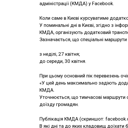
адміністрації (КМДА) у Facebook.
Коли саме в Києві курсуватиме додатк
У поминальні дні в Києві, згідно з ін
КМДА, організують додатковий трансп
Зазначається, що спеціальні маршрути 
з неділі, 27 квітня;
до середи, 30 квітня.
При цьому основний пік перевезень очік
«У цей день максимально задіють додат
КМДА.
Уточнюється, що тимчасові маршрути о
доїзду громадян.
Публікація КМДА (скриншот: facebook.c
В які дні та до яких кладовищ доїхати 