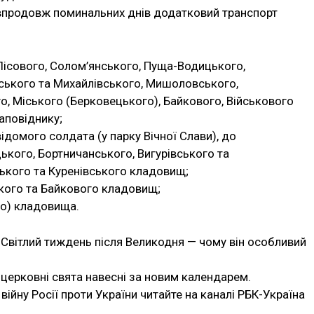
 впродовж поминальних днів додатковий транспорт
 Лісового, Солом’янського, Пуща-Водицького,
ського та Михайлівського, Мишоловського,
о, Міського (Берковецького), Байкового, Військового
аповіднику;
ідомого солдата (у парку Вічної Слави), до
ького, Бортничанського, Вигурівського та
ького та Куренівського кладовищ;
ького та Байкового кладовищ;
го) кладовища.
 Світлий тиждень після Великодня — чому він особливий
 церковні свята навесні за новим календарем.
війну Росії проти України читайте на каналі РБК-Україна