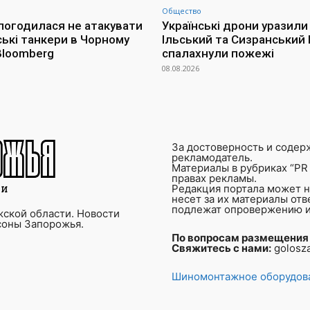
Общество
 погодилася не атакувати
Українські дрони уразили
ські танкери в Чорному
Ільський та Сизранський 
 Bloomberg
спалахнули пожежі
08.08.2026
За достоверность и содер
рекламодатель.
Материалы в рубриках “PR 
правах рекламы.
Редакция портала может не
несет за их материалы от
подлежат опровержению и
ской области. Новости
соны Запорожья.
По вопросам размещения
Свяжитесь с нами:
golosz
Шиномонтажное оборудова