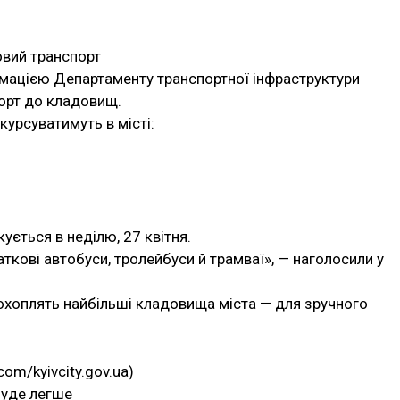
овий транспорт
формацією Департаменту транспортної інфраструктури
орт до кладовищ.
курсуватимуть в місті:
ується в неділю, 27 квітня.
кові автобуси, тролейбуси й трамваї», — наголосили у
хоплять найбільші кладовища міста — для зручного
om/kyivcity.gov.ua)
буде легше