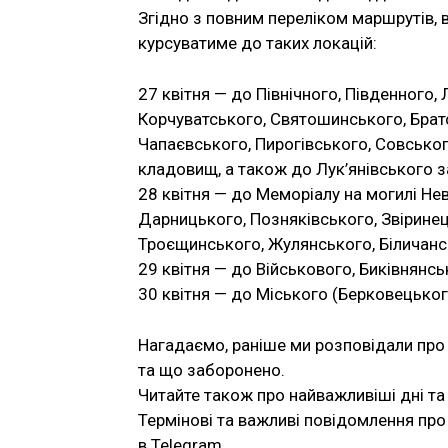
Згідно з повним переліком маршрутів,
курсуватиме до таких локацій:
27 квітня — до Північного, Південного,
Корчуватського, Святошинського, Брат
Чапаєвського, Пирогівського, Совськог
кладовищ, а також до Лук’янівського з
28 квітня — до Меморіалу на могилі Нев
Дарницького, Позняківського, Звіринец
Троєщинського, Жулянського, Біличанс
29 квітня — до Військового, Биківнянс
30 квітня — до Міського (Берковецько
Нагадаємо, раніше ми розповідали про
та що заборонено.
Читайте також про найважливіші дні та
Термінові та важливі повідомлення про 
в Telegram.