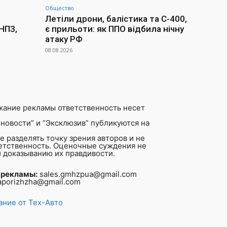
Общество
Летіли дрони, балістика та С-400,
НПЗ,
є прильоти: як ППО відбила нічну
атаку РФ
08.08.2026
жание рекламы ответственность несет
новости” и “Эксклюзив” публикуются на
 разделять точку зрения авторов и не
ветственность. Оценочные суждения не
 доказыванию их правдивости.
 рекламы:
sales.gmhzpua@gmail.com
aporizhzha@gmail.com
ние от Тех-Авто