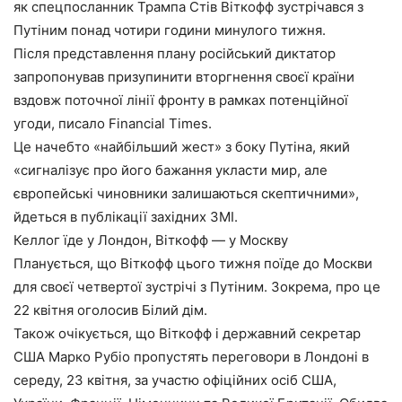
як спецпосланник Трампа Стів Віткофф зустрічався з
Путіним понад чотири години минулого тижня.
Після представлення плану російський диктатор
запропонував призупинити вторгнення своєї країни
вздовж поточної лінії фронту в рамках потенційної
угоди, писало Financial Times.
Це начебто «найбільший жест» з боку Путіна, який
«сигналізує про його бажання укласти мир, але
європейські чиновники залишаються скептичними»,
йдеться в публікації західних ЗМІ.
Келлог їде у Лондон, Віткофф — у Москву
Планується, що Віткофф цього тижня поїде до Москви
для своєї четвертої зустрічі з Путіним. Зокрема, про це
22 квітня оголосив Білий дім.
Також очікується, що Віткофф і державний секретар
США Марко Рубіо пропустять переговори в Лондоні в
середу, 23 квітня, за участю офіційних осіб США,