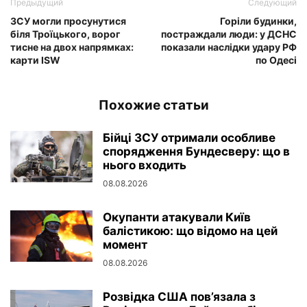
Предыдущий
Следующий
ЗСУ могли просунутися
Горіли будинки,
біля Троїцького, ворог
постраждали люди: у ДСНС
тисне на двох напрямках:
показали наслідки удару РФ
карти ISW
по Одесі
Похожие статьи
Бійці ЗСУ отримали особливе
спорядження Бундесверу: що в
нього входить
08.08.2026
Окупанти атакували Київ
балістикою: що відомо на цей
момент
08.08.2026
Розвідка США пов’язала з