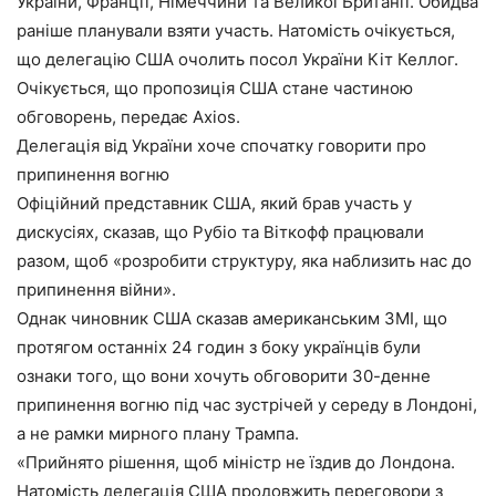
України, Франції, Німеччини та Великої Британії. Обидва
раніше планували взяти участь. Натомість очікується,
що делегацію США очолить посол України Кіт Келлог.
Очікується, що пропозиція США стане частиною
обговорень, передає Axios.
Делегація від України хоче спочатку говорити про
припинення вогню
Офіційний представник США, який брав участь у
дискусіях, сказав, що Рубіо та Віткофф працювали
разом, щоб «розробити структуру, яка наблизить нас до
припинення війни».
Однак чиновник США сказав американським ЗМІ, що
протягом останніх 24 годин з боку українців були
ознаки того, що вони хочуть обговорити 30-денне
припинення вогню під час зустрічей у середу в Лондоні,
а не рамки мирного плану Трампа.
«Прийнято рішення, щоб міністр не їздив до Лондона.
Натомість делегація США продовжить переговори з