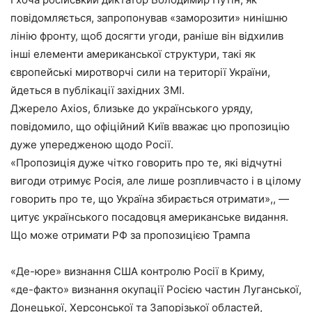
повідомляється, запропонував «заморозити» нинішню
лінію фронту, щоб досягти угоди, раніше він відхилив
інші елементи американської структури, такі як
європейські миротворчі сили на території України,
йдеться в публікації західних ЗМІ.
Джерело Axios, близьке до українського уряду,
повідомило, що офіційний Київ вважає цю пропозицію
дуже упередженою щодо Росії.
«Пропозиція дуже чітко говорить про те, які відчутні
вигоди отримує Росія, але лише розпливчасто і в цілому
говорить про те, що Україна збирається отримати»,, —
цитує українського посадовця американське видання.
Що може отримати РФ за пропозицією Трампа
«Де-юре» визнання США контролю Росії в Криму,
«де-факто» визнання окупації Росією частин Луганської,
Донецької, Херсонської та Запорізької областей,