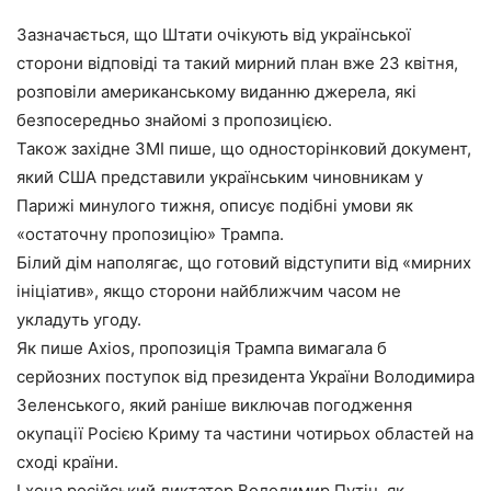
Зазначається, що Штати очікують від української
сторони відповіді та такий мирний план вже 23 квітня,
розповіли американському виданню джерела, які
безпосередньо знайомі з пропозицією.
Також західне ЗМІ пише, що односторінковий документ,
який США представили українським чиновникам у
Парижі минулого тижня, описує подібні умови як
«остаточну пропозицію» Трампа.
Білий дім наполягає, що готовий відступити від «мирних
ініціатив», якщо сторони найближчим часом не
укладуть угоду.
Як пише Axios, пропозиція Трампа вимагала б
серйозних поступок від президента України Володимира
Зеленського, який раніше виключав погодження
окупації Росією Криму та частини чотирьох областей на
сході країни.
І хоча російський диктатор Володимир Путін, як