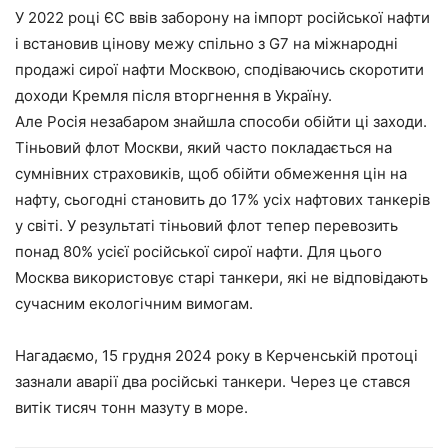
У 2022 році ЄС ввів заборону на імпорт російської нафти
і встановив цінову межу спільно з G7 на міжнародні
продажі сирої нафти Москвою, сподіваючись скоротити
доходи Кремля після вторгнення в Україну.
Але Росія незабаром знайшла способи обійти ці заходи.
Тіньовий флот Москви, який часто покладається на
сумнівних страховиків, щоб обійти обмеження цін на
нафту, сьогодні становить до 17% усіх нафтових танкерів
у світі. У результаті тіньовий флот тепер перевозить
понад 80% усієї російської сирої нафти. Для цього
Москва використовує старі танкери, які не відповідають
сучасним екологічним вимогам.
Нагадаємо, 15 грудня 2024 року в Керченській протоці
зазнали аварії два російські танкери. Через це стався
витік тисяч тонн мазуту в море.