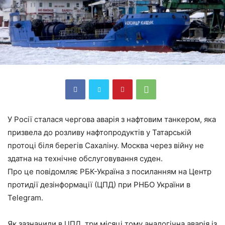
У Росії сталася чергова аварія з нафтовим танкером, яка
призвела до розливу нафтопродуктів у Татарській
протоці біля берегів Сахаліну. Москва через війну не
здатна на технічне обслуговування суден.
Про це повідомляє РБК-Україна з посиланням на Центр
протидії дезінформації (ЦПД) при РНБО України в
Telegram.
Як зазначили в ЦПД, три місяці тому аналогічна аварія із