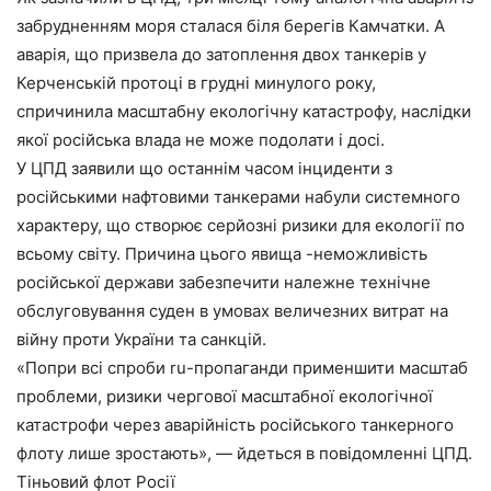
забрудненням моря сталася біля берегів Камчатки. А
аварія, що призвела до затоплення двох танкерів у
Керченській протоці в грудні минулого року,
спричинила масштабну екологічну катастрофу, наслідки
якої російська влада не може подолати і досі.
У ЦПД заявили що останнім часом інциденти з
російськими нафтовими танкерами набули системного
характеру, що створює серйозні ризики для екології по
всьому світу. Причина цього явища -неможливість
російської держави забезпечити належне технічне
обслуговування суден в умовах величезних витрат на
війну проти України та санкцій.
«Попри всі спроби ru-пропаганди применшити масштаб
проблеми, ризики чергової масштабної екологічної
катастрофи через аварійність російського танкерного
флоту лише зростають», — йдеться в повідомленні ЦПД.
Тіньовий флот Росії