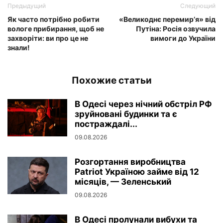
Предыдущий
Следующий
Як часто потрібно робити
«Великоднє перемир’я» від
вологе прибирання, щоб не
Путіна: Росія озвучила
захворіти: ви про це не
вимоги до України
знали!
Похожие статьи
В Одесі через нічний обстріл РФ
зруйновані будинки та є
постраждалі...
09.08.2026
Розгортання виробництва
Patriot Україною займе від 12
місяців, — Зеленський
09.08.2026
В Одесі пролунали вибухи та