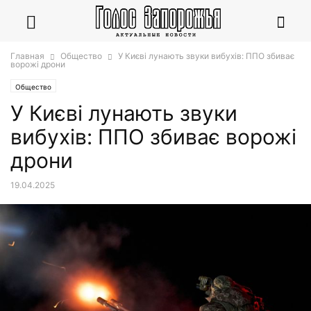
Главная
Общество
У Києві лунають звуки вибухів: ППО збиває
ворожі дрони
Общество
У Києві лунають звуки
вибухів: ППО збиває ворожі
дрони
19.04.2025