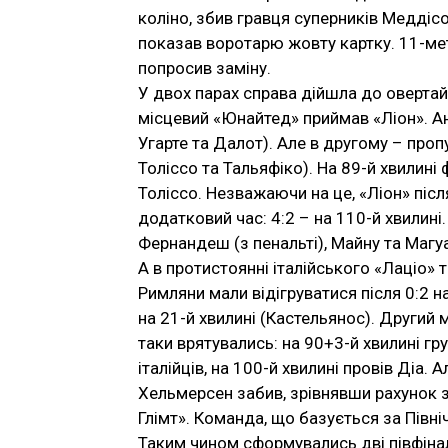
коліно, збив гравця суперників Меддісо
показав воротарю жовту картку. 11-ме
попросив заміну.
У двох парах справа дійшла до овертай
місцевий «Юнайтед» приймав «Ліон». Ан
Угарте та Далот). Але в другому – пропу
Толіссо та Тальяфіко). На 89-й хвилин
Толіссо. Незважаючи на це, «Ліон» після
додатковий час: 4:2 – на 110-й хвилині
Фернандеш (з пенальті), Майну та Магуа
А в протистоянні італійського «Лаціо» 
Римляни мали відігруватися після 0:2 н
на 21-й хвилині (Кастельянос). Другий м
таки врятувались: на 90+3-й хвилині гру
італійців, на 100-й хвилині провів Діа.
Хельмерсен забив, зрівнявши рахунок за
Глімт». Команда, що базується за Півні
Таким чином сформувались дві півфіна