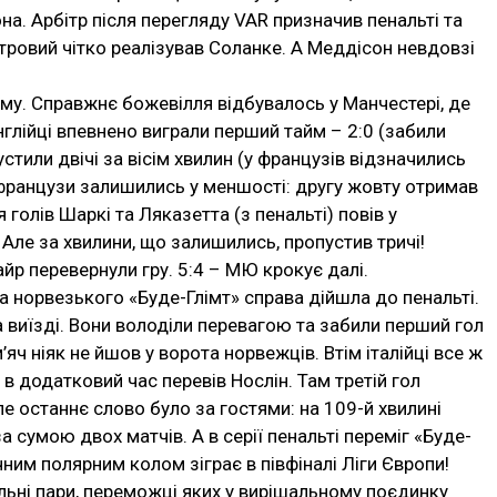
на. Арбітр після перегляду VAR призначив пенальті та
тровий чітко реалізував Соланке. А Меддісон невдовзі
му. Справжнє божевілля відбувалось у Манчестері, де
глійці впевнено виграли перший тайм – 2:0 (забили
стили двічі за вісім хвилин (у французів відзначились
і французи залишились у меншості: другу жовту отримав
 голів Шаркі та Ляказетта (з пенальті) повів у
. Але за хвилини, що залишились, пропустив тричі!
йр перевернули гру. 5:4 – МЮ крокує далі.
та норвезького «Буде-Глімт» справа дійшла до пенальті.
а виїзді. Вони володіли перевагою та забили перший гол
’яч ніяк не йшов у ворота норвежців. Втім італійці все ж
 в додатковий час перевів Нослін. Там третій гол
 Але останнє слово було за гостями: на 109-й хвилині
 сумою двох матчів. А в серії пенальті переміг «Буде-
чним полярним колом зіграє в півфіналі Ліги Європи!
льні пари, переможці яких у вирішальному поєдинку