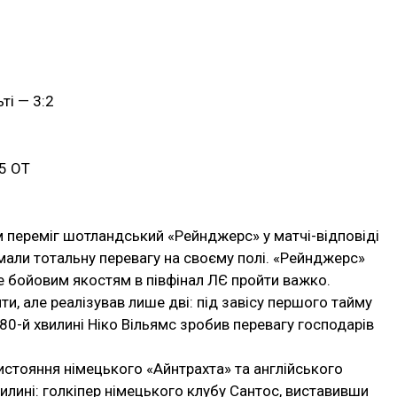
ьті — 3:2
:5 ОТ
м переміг шотландський «Рейнджерс» у матчі-відповіді
и мали тотальну перевагу на своєму полі. «Рейнджерс»
е бойовим якостям в півфінал ЛЄ пройти важко.
и, але реалізував лише дві: під завісу першого тайму
а 80-й хвилині Ніко Вільямс зробив перевагу господарів
истояння німецького «Айнтрахта» та англійського
илині: голкіпер німецького клубу Сантос, виставивши