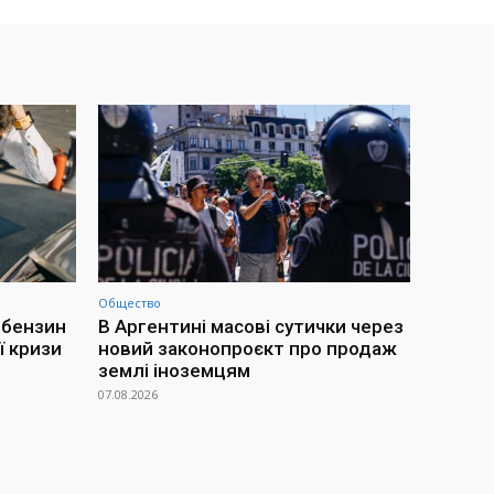
Общество
 бензин
В Аргентині масові сутички через
ї кризи
новий законопроєкт про продаж
землі іноземцям
07.08.2026