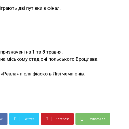
грають дві путівки в фінал.
призначені на 1 та 8 травня.
на міському стадіоні польського Вроцлава.
«Реала» після фіаско в Лізі чемпіонів.
ok
Twitter
Pinterest
WhatsApp