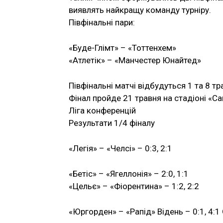
виявлять найкращу команду турніру.
Півфінальні пари:
«Буде-Глімт» – «Тоттенхем»
«Атлетік» – «Манчестер Юнайтед»
Півфінальні матчі відбудуться 1 та 8 тр
Фінал пройде 21 травня на стадіоні «С
Ліга конференцій
Результати 1/4 фіналу
«Легія» – «Челсі» – 0:3, 2:1
«Бетіс» – «Ягеллонія» – 2:0, 1:1
«Цельє» – «Фіорентина» – 1:2, 2:2
«Юргорден» – «Рапід» Відень – 0:1, 4:1