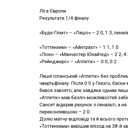
Ліга Європи
Результати 1/4 фіналу
«Буде-Глімт» – «Лаціо» – 2:0, 1:3, пенал
«Тоттенхем» – «Айнтрахт» – 1:1, 1:0
«Ліон» – «Манчестер Юнайтед» – 2:2, 4
«Рейнджерс» – «Атлетік» – 0:0, 0:2
Лише іспанський «Атлетік» без пробле
чвертьфіналу. Після 0:0 у Глазго, баск
бився завзято, але завдяки одним лиш
«Атлетік» мав безліч можливостей забит
Сансет відкрив рахунок з пенальті, а н
переконливішою – 2:0.
Долю матчу-відповіді та й всього прот
«Тоттенхема» вирішив епізод на 38-й хв