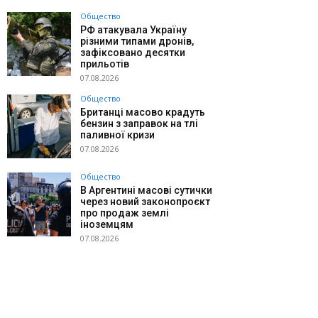
Общество
РФ атакувала Україну
різними типами дронів,
зафіксовано десятки
прильотів
07.08.2026
Общество
Британці масово крадуть
бензин з заправок на тлі
паливної кризи
07.08.2026
Общество
В Аргентині масові сутички
через новий законопроєкт
про продаж землі
іноземцям
07.08.2026