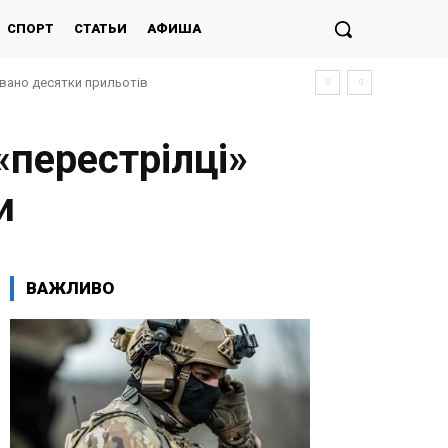
СПОРТ
СТАТЬИ
АФИША
овано десятки прильотів
«перестрілці»
и
ВАЖЛИВО