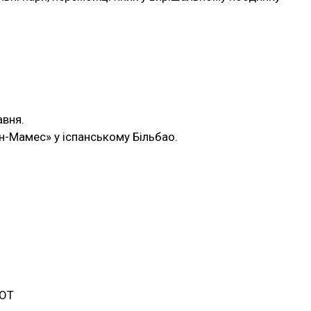
авня.
ан-Мамес» у іспанському Більбао.
 ОТ