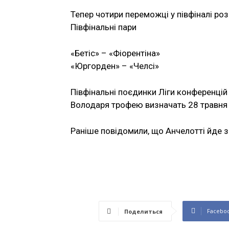
Тепер чотири переможці у півфіналі розі
Півфінальні пари
«Бетіс» – «Фіорентіна»
«Юргорден» – «Челсі»
Півфінальні поєдинки Ліги конференцій 
Володаря трофею визначать 28 травня 
Раніше повідомили, що Анчелотті йде з 
Facebo
Поделиться