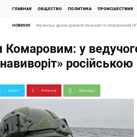
ГЛАВНАЯ
ОБЩЕСТВО
ПОЛИТИКА
ПРОИСШЕСТВИЯ
НОВИНИ:
Українські дрони уразили Ільський та Сизранський Н
 Комаровим: у ведучого
т навиворіт» російсько
Twitter
Pinterest
WhatsApp