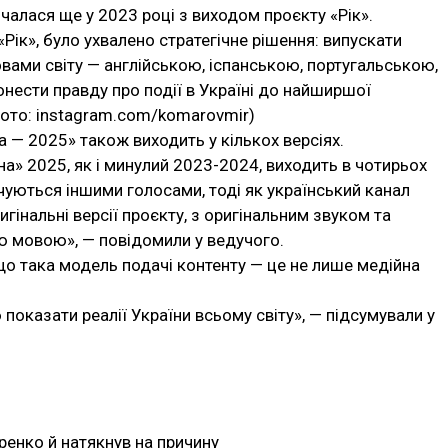
алася ще у 2023 році з виходом проєкту «Рік».
Рік», було ухвалено стратегічне рішення: випускати
вами світу — англійською, іспанською, португальською,
нести правду про події в Україні до найширшої
фото: instagram.com/komarovmir)
а — 2025» також виходить у кількох версіях.
на» 2025, як і минулий 2023-2024, виходить в чотирьох
учуються іншими голосами, тоді як український канал
інальні версії проєкту, з оригінальним звуком та
 мовою», — повідомили у ведучого.
о така модель подачі контенту — це не лише медійна
показати реалії України всьому світу», — підсумували у
ренко й натякнув на причину