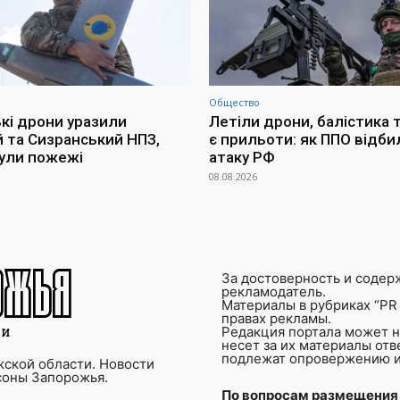
Общество
ькі дрони уразили
Летіли дрони, балістика т
й та Сизранський НПЗ,
є прильоти: як ППО відби
ули пожежі
атаку РФ
08.08.2026
За достоверность и содер
рекламодатель.
Материалы в рубриках “PR 
правах рекламы.
Редакция портала может не
несет за их материалы от
подлежат опровержению и
ской области. Новости
соны Запорожья.
По вопросам размещения