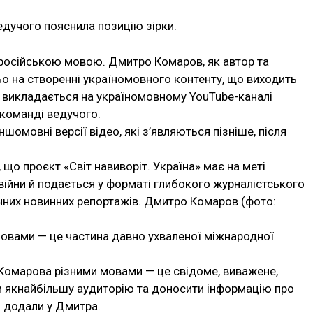
едучого пояснила позицію зірки.
російською мовою. Дмитро Комаров, як автор та
 на створенні україномовного контенту, що виходить
ру викладається на україномовному YouTube-каналі
 команді ведучого.
шомовні версії відео, які з’являються пізніше, після
що проєкт «Світ навиворіт. Україна» має на меті
 війни й подається у форматі глибокого журналістського
чних новинних репортажів. Дмитро Комаров (фото:
овами — це частина давно ухваленої міжнародної
Комарова різними мовами — це свідоме, виважене,
ти якнайбільшу аудиторію та доносити інформацію про
 — додали у Дмитра.