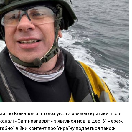
Дмитро Комаров зіштовхнувся з хвилею критики після
аналі «Світ навиворіт» з’явилися нові відео. У мережі
абної війни контент про Україну подається також