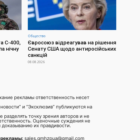
Общество
а С-400,
Євросоюз відреагував на рішення
ла нічну
Сенату США щодо антиросійських
санкцій
08.08.2026
жание рекламы ответственность несет
новости” и “Эксклюзив” публикуются на
 разделять точку зрения авторов и не
ветственность. Оценочные суждения не
 доказыванию их правдивости.
 рекламы:
sales.gmhzpua@gmail.com