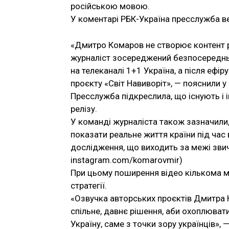
російською мовою.
У коментарі РБК-Україна пресслужба в
«Дмитро Комаров не створює контент 
журналіст зосереджений безпосередньо
на телеканалі 1+1 Україна, а після ефі
проєкту «Світ Навиворіт», — пояснили у
Пресслужба підкреслила, що існують і ін
релізу.
У команді журналіста також зазначили, 
показати реальне життя країни під час
дослідження, що виходить за межі зви
instagram.com/komarovmir)
При цьому поширення відео кількома м
стратегії.
«Озвучка авторських проєктів Дмитра 
спільне, давнє рішення, аби охоплюва
Україну, саме з точки зору українців»,