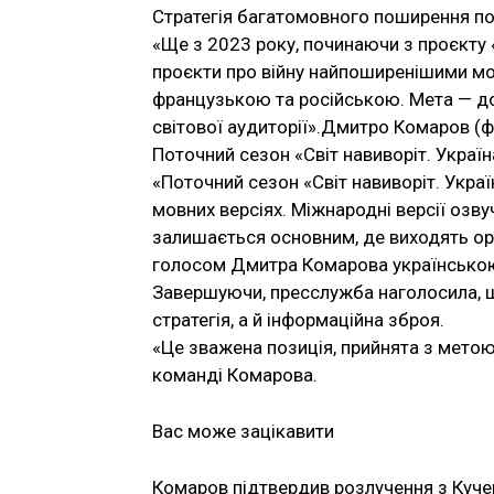
Стратегія багатомовного поширення поч
«Ще з 2023 року, починаючи з проєкту «
проєкти про війну найпоширенішими мо
французькою та російською. Мета — до
світової аудиторії».Дмитро Комаров (
Поточний сезон «Світ навиворіт. Україн
«Поточний сезон «Світ навиворіт. Украї
мовних версіях. Міжнародні версії озв
залишається основним, де виходять ориг
голосом Дмитра Комарова українською
Завершуючи, пресслужба наголосила, щ
стратегія, а й інформаційна зброя.
«Це зважена позиція, прийнята з метою 
команді Комарова.
Вас може зацікавити
Комаров підтвердив розлучення з Куче