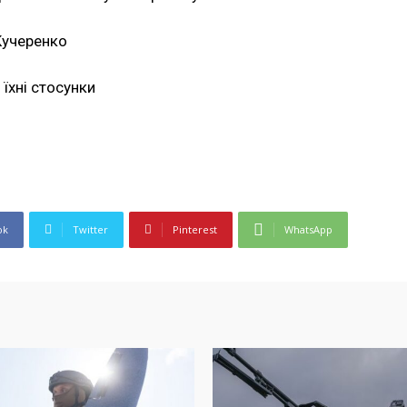
Кучеренко
 їхні стосунки
ok
Twitter
Pinterest
WhatsApp