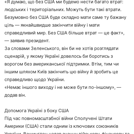
«Я думаю, що без США ми будемо нести багато втрат:
людських і територіальних. Можуть бути такі втрати.
Безумовно без США буде складно мати саме ту бажану
ціль — якнайшвидше закінчити війну і мати
справедливий мир. Без США більше втрат — це факт»,
— заявив президент.
За словами Зеленського, він би не хотів розглядати
сценарій, у якому Україні довелось би боротись з
ворогом без американської підтримки. Втім, тим чи
іншим шляхом Київ закінчить цю війну й зробить це
справедливо щодо України.
«Немає іншого виходу і не може бути по-іншому», —
додав він.
Допомога Україні з боку США
Під час повномасштабної війни Сполучені Штати
Америки (США) стали одним із ключових союзників
України. Вашингтон надав значну військову, фінансову та