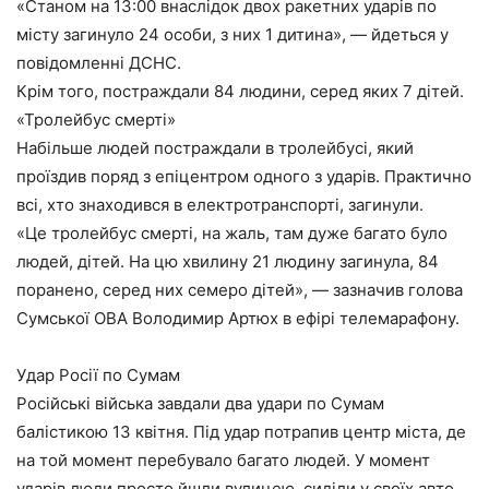
«Станом на 13:00 внаслідок двох ракетних ударів по
місту загинуло 24 особи, з них 1 дитина», — йдеться у
повідомленні ДСНС.
Крім того, постраждали 84 людини, серед яких 7 дітей.
«Тролейбус смерті»
Набільше людей постраждали в тролейбусі, який
проїздив поряд з епіцентром одного з ударів. Практично
всі, хто знаходився в електротранспорті, загинули.
«Це тролейбус смерті, на жаль, там дуже багато було
людей, дітей. На цю хвилину 21 людину загинула, 84
поранено, серед них семеро дітей», — зазначив голова
Сумської ОВА Володимир Артюх в ефірі телемарафону.
Удар Росії по Сумам
Російські війська завдали два удари по Сумам
балістикою 13 квітня. Під удар потрапив центр міста, де
на той момент перебувало багато людей. У момент
ударів люди просто йшли вулицею, сиділи у своїх авто,