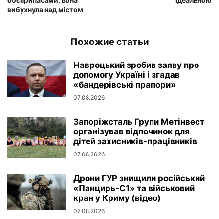
боєприпасами: вона
ідеальною
вибухнула над містом
Похожие статьи
Навроцький зробив заяву про
допомогу Україні і згадав
«бандерівські прапори»
07.08.2026
Запоріжсталь Групи Метінвест
організував відпочинок для
дітей захисників-працівників
07.08.2026
Дрони ГУР знищили російський
«Панцирь-С1» та військовий
кран у Криму (відео)
07.08.2026