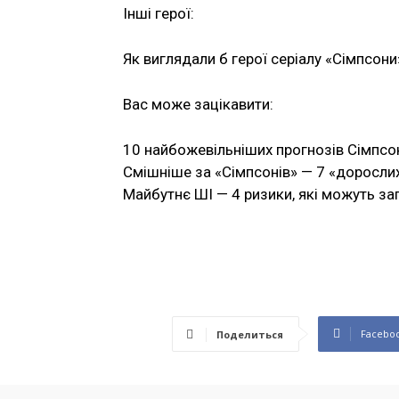
Інші герої:
Як виглядали б герої серіалу «Сімпсони
Вас може зацікавити:
10 найбожевільніших прогнозів Сімпсо
Смішніше за «Сімпсонів» — 7 «дорослих
Майбутнє ШІ — 4 ризики, які можуть з
Facebo
Поделиться