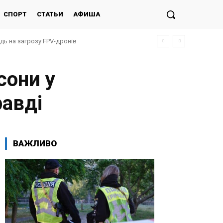
СПОРТ
СТАТЬИ
АФИША
ідь на загрозу FPV-дронів
сони у
равді
ВАЖЛИВО