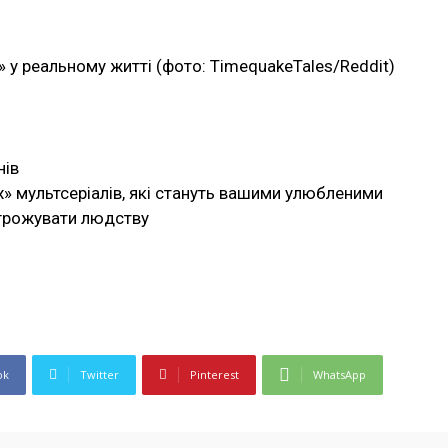
» у реальному житті (фото: TimequakeTales/Reddit)
нів
» мультсеріалів, які стануть вашими улюбленими
агрожувати людству
ok
Twitter
Pinterest
WhatsApp