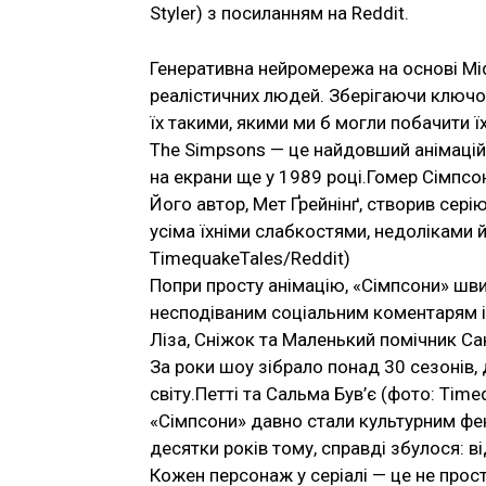
Styler) з посиланням на Reddit.
Генеративна нейромережа на основі Mi
реалістичних людей. Зберігаючи ключов
їх такими, якими ми б могли побачити їх
The Simpsons — це найдовший анімаційн
на екрани ще у 1989 році.Гомер Сімпсо
Його автор, Мет Ґрейнінґ, створив сер
усіма їхніми слабкостями, недоліками
TimequakeTales/Reddit)
Попри просту анімацію, «Сімпсони» шв
несподіваним соціальним коментарям і
Ліза, Сніжок та Маленький помічник Са
За роки шоу зібрало понад 30 сезонів, 
світу.Петті та Сальма Був’є (фото: Time
«Сімпсони» давно стали культурним фен
десятки років тому, справді збулося: в
Кожен персонаж у серіалі — це не прост