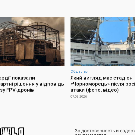
Общество
ардії показали
Який вигляд має стадіон
артні рішення у відповідь
«Чорноморець» після росі
озу FPV-дронів
атаки (фото, відео)
07.08.2026
За достоверность и содер