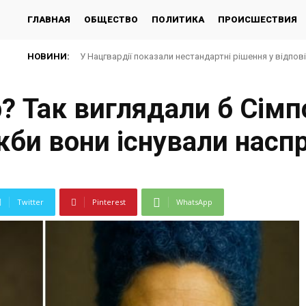
ГЛАВНАЯ
ОБЩЕСТВО
ПОЛИТИКА
ПРОИСШЕСТВИЯ
НОВИНИ:
У Нацгвардії показали нестандартні рішення у відпов
р? Так виглядали б Сімп
кби вони існували насп
Twitter
Pinterest
WhatsApp