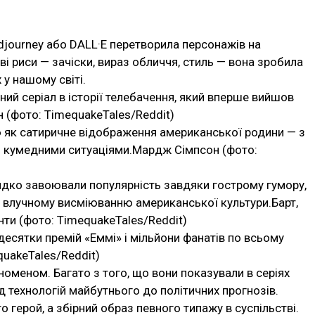
djourney або DALL·E перетворила персонажів на
і риси — зачіски, вираз обличчя, стиль — вона зробила
 у нашому світі.
ий серіал в історії телебачення, який вперше вийшов
н (фото: TimequakeTales/Reddit)
ію як сатиричне відображення американської родини — з
 й кумедними ситуаціями.Мардж Сімпсон (фото:
идко завоювали популярність завдяки гострому гумору,
 влучному висміюванню американської культури.Барт,
нти (фото: TimequakeTales/Reddit)
десятки премій «Еммі» і мільйони фанатів по всьому
quakeTales/Reddit)
оменом. Багато з того, що вони показували в серіях
ід технологій майбутнього до політичних прогнозів.
о герой, а збірний образ певного типажу в суспільстві.