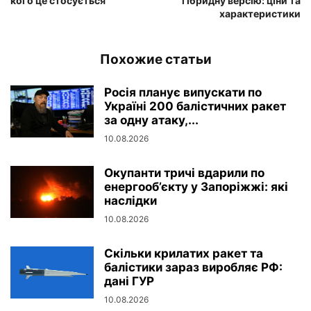
кого це стосується
гібридну версію: ціни та
характеристики
Похожие статьи
Росія планує випускати по
Україні 200 балістичних ракет
за одну атаку,...
10.08.2026
Окупанти тричі вдарили по
енергооб’єкту у Запоріжжі: які
наслідки
10.08.2026
Скільки крилатих ракет та
балістики зараз виробляє РФ:
дані ГУР
10.08.2026