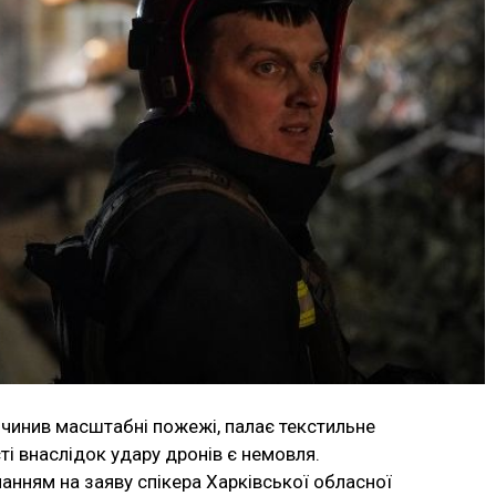
ичинив масштабні пожежі, палає текстильне
ті внаслідок удару дронів є немовля.
анням на заяву спікера Харківської обласної