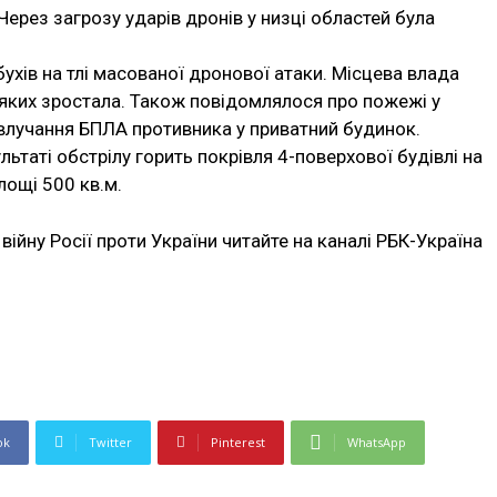
 Через загрозу ударів дронів у низці областей була
бухів на тлі масованої дронової атаки. Місцева влада
 яких зростала. Також повідомлялося про пожежі у
 влучання БПЛА противника у приватний будинок.
льтаті обстрілу горить покрівля 4-поверхової будівлі на
лощі 500 кв.м.
війну Росії проти України читайте на каналі РБК-Україна
ok
Twitter
Pinterest
WhatsApp