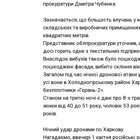
прокуратури Дмитра Чубенка.
Зазначається, що більшість влучань у мі
складських та виробничих приміщеннях
квадратних метрів.
Представник облпрокуратури уточнив, 
досі горить одне з текстильних підприє
Внаслідок вибухів також було пошкодж
пошкоджені фасади, вибито скління вік
Загалом під час нічної дронової атаки у
усі вони в Холодногірському районі Ха
безпілотники «Гєрань-2».
Станом на третю ночі є дані про 8-х тра
жінки від 40 до 51 року, чоловік 53 рок
років.
Нічний удар дронами по Харкову
Нагадаємо, ввечері 1 квітня російські 