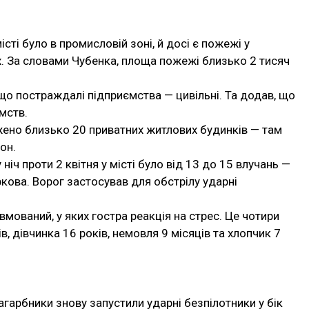
сті було в промисловій зоні, й досі є пожежі у
. За словами Чубенка, площа пожежі близько 2 тисяч
що постраждалі підприємства — цивільні. Та додав, що
мств.
ено близько 20 приватних житлових будинків — там
он.
 ніч проти 2 квітня у місті було від 13 до 15 влучань —
ркова. Ворог застосував для обстрілу ударні
вмований, у яких гостра реакція на стрес. Це чотири
ів, дівчинка 16 років, немовля 9 місяців та хлопчик 7
загарбники знову запустили ударні безпілотники у бік