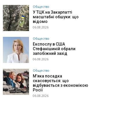
Общество
У ТЦК на Закарпатті
масштабні обшуки: що
відомо
06.08.2026
Общество
Експослу в США
Стефанішиній обрали
запобіжний захід
06.08.2026
Общество
М’яка посадка
скасовується: що
відбувається з економікою
Росії
06.08.2026