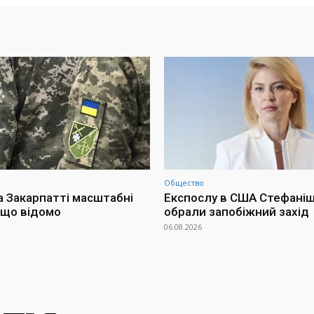
Общество
а Закарпатті масштабні
Експослу в США Стефаніш
 що відомо
обрали запобіжний захід
06.08.2026