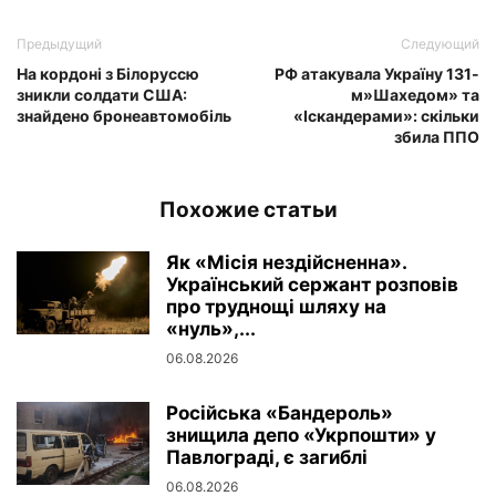
Предыдущий
Следующий
На кордоні з Білоруссю
РФ атакувала Україну 131-
зникли солдати США:
м»Шахедом» та
знайдено бронеавтомобіль
«Іскандерами»: скільки
збила ППО
Похожие статьи
Як «Місія нездійсненна».
Український сержант розповів
про труднощі шляху на
«нуль»,...
06.08.2026
Російська «Бандероль»
знищила депо «Укрпошти» у
Павлограді, є загиблі
06.08.2026