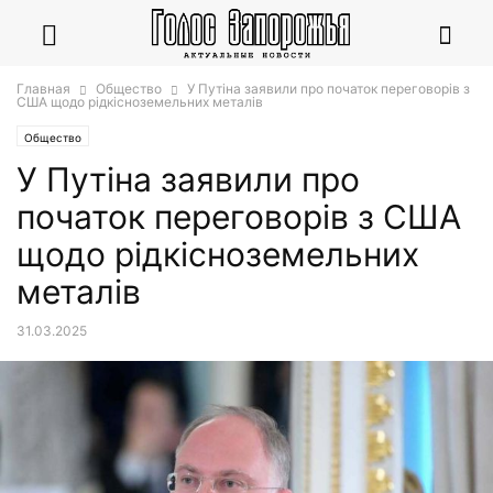
Главная
Общество
У Путіна заявили про початок переговорів з
США щодо рідкісноземельних металів
Общество
У Путіна заявили про
початок переговорів з США
щодо рідкісноземельних
металів
31.03.2025