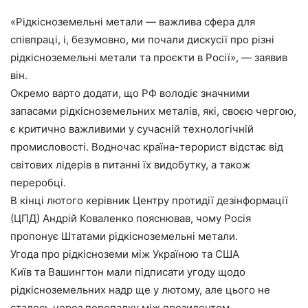
«Рідкісноземельні метали — важлива сфера для
співпраці, і, безумовно, ми почали дискусії про різні
рідкісноземельні метали та проєкти в Росії», — заявив
він.
Окремо варто додати, що РФ володіє значними
запасами рідкісноземельних металів, які, своєю чергою,
є критично важливими у сучасній технологічній
промисловості. Водночас країна-терорист відстає від
світових лідерів в питанні їх видобутку, а також
переробці.
В кінці лютого керівник Центру протидії дезінформації
(ЦПД) Андрій Коваленко пояснював, чому Росія
пропонує Штатами рідкісноземельні метали.
Угода про рідкісноземи між Україною та США
Київ та Вашингтон мали підписати угоду щодо
рідкісноземельних надр ще у лютому, але цього не
сталось через перепалку між президентом