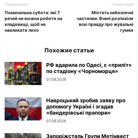
Предыдущий
Следующий
Поминальна субота: які 7
Містять небезпечні
речей не можна робити на
частинки. Вчені розповіли
кладовищі, щоб не
всю правду про жувальні
накликати лихо
гумки
Похожие статьи
РФ вдарила по Одесі, є «приліт»
по стадіону «Чорноморця»
07.08.2026
Навроцький зробив заяву про
допомогу Україні і згадав
«бандерівські прапори»
07.08.2026
Запоріжсталь Групи Метінвест