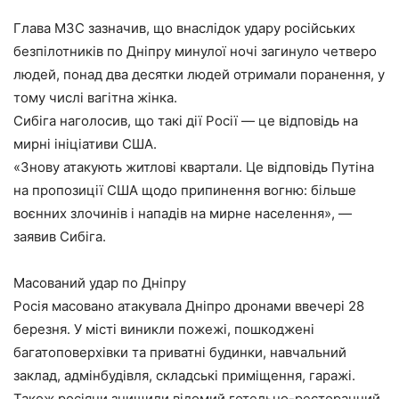
Глава МЗС зазначив, що внаслідок удару російських
безпілотників по Дніпру минулої ночі загинуло четверо
людей, понад два десятки людей отримали поранення, у
тому числі вагітна жінка.
Сибіга наголосив, що такі дії Росії — це відповідь на
мирні ініціативи США.
«Знову атакують житлові квартали. Це відповідь Путіна
на пропозиції США щодо припинення вогню: більше
воєнних злочинів і нападів на мирне населення», —
заявив Сибіга.
Масований удар по Дніпру
Росія масовано атакувала Дніпро дронами ввечері 28
березня. У місті виникли пожежі, пошкоджені
багатоповерхівки та приватні будинки, навчальний
заклад, адмінбудівля, складські приміщення, гаражі.
Також росіяни знищили відомий готельно-ресторанний