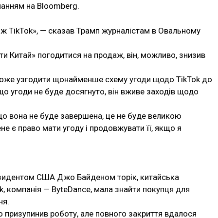
ланням на Bloomberg.
іж TikTok», — сказав Трамп журналістам в Овальному
ти Китай» погодитися на продаж, він, можливо, знизив
може узгодити щонайменше схему угоди щодо TikTok до
о угоди не буде досягнуто, він вживе заходів щодо
що вона не буде завершена, це не буде великою
е є право мати угоду і продовжувати її, якщо я
езидентом США Джо Байденом торік, китайська
, компанія — ByteDance, мала знайти покупця для
ня.
о призупинив роботу, але повного закриття вдалося