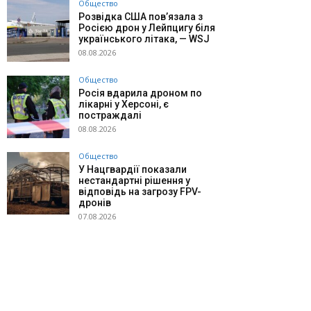
Общество
Розвідка США пов’язала з
Росією дрон у Лейпцигу біля
українського літака, — WSJ
08.08.2026
Общество
Росія вдарила дроном по
лікарні у Херсоні, є
постраждалі
08.08.2026
Общество
У Нацгвардії показали
нестандартні рішення у
відповідь на загрозу FPV-
дронів
07.08.2026