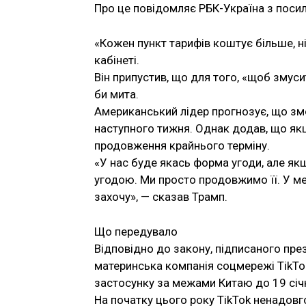
Про це повідомляє РБК-Україна з поси
«Кожен пункт тарифів коштує більше, н
кабінеті.
Він припустив, що для того, «щоб змуси
би мита.
Американський лідер прогнозує, що з
наступного тижня. Однак додав, що якщ
продовження крайнього терміну.
«У нас буде якась форма угоди, але як
угодою. Ми просто продовжимо її. У мен
захочу», — сказав Трамп.
Що передувало
Відповідно до закону, підписаного пр
материнська компанія соцмережі TikTok
застосунку за межами Китаю до 19 січ
На початку цього року TikTok ненадовг