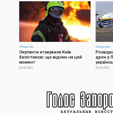
Общество
Общество
Окупанти атакували Київ
Розвідк
балістикою: що відомо на цей
дрон у 
момент
українсь
08.08.2026
08.08.2026