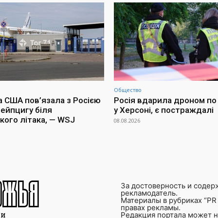
Общество
а США пов’язала з Росією
Росія вдарила дроном по 
Лейпцигу біля
у Херсоні, є постраждалі
кого літака, — WSJ
08.08.2026
За достоверность и содер
рекламодатель.
Материалы в рубриках “PR 
правах рекламы.
Редакция портала может не