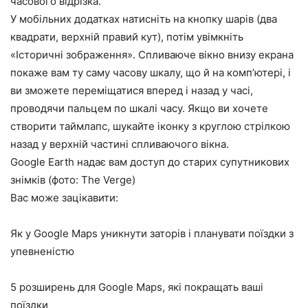
часового відрізка.
У мобільних додатках натисніть на кнопку шарів (два
квадрати, верхній правий кут), потім увімкніть
«Історичні зображення». Спливаюче вікно внизу екрана
покаже вам ту саму часову шкалу, що й на комп’ютері, і
ви зможете переміщатися вперед і назад у часі,
проводячи пальцем по шкалі часу. Якщо ви хочете
створити таймлапс, шукайте іконку з круглою стрілкою
назад у верхній частині спливаючого вікна.
Google Earth надає вам доступ до старих супутникових
знімків (фото: The Verge)
Вас може зацікавити:
Як у Google Maps уникнути заторів і планувати поїздки з
упевненістю
5 розширень для Google Maps, які покращать ваші
поїздки