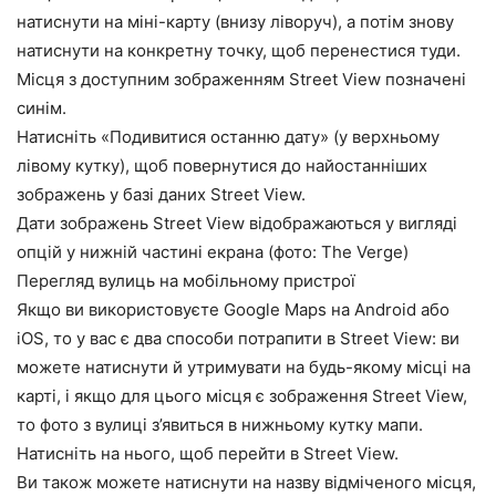
натиснути на міні-карту (внизу ліворуч), а потім знову
натиснути на конкретну точку, щоб перенестися туди.
Місця з доступним зображенням Street View позначені
синім.
Натисніть «Подивитися останню дату» (у верхньому
лівому кутку), щоб повернутися до найостанніших
зображень у базі даних Street View.
Дати зображень Street View відображаються у вигляді
опцій у нижній частині екрана (фото: The Verge)
Перегляд вулиць на мобільному пристрої
Якщо ви використовуєте Google Maps на Android або
iOS, то у вас є два способи потрапити в Street View: ви
можете натиснути й утримувати на будь-якому місці на
карті, і якщо для цього місця є зображення Street View,
то фото з вулиці з’явиться в нижньому кутку мапи.
Натисніть на нього, щоб перейти в Street View.
Ви також можете натиснути на назву відміченого місця,