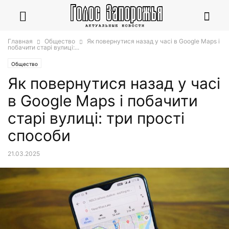
Главная
Общество
Як повернутися назад у часі в Google Maps і
побачити старі вулиці:...
Общество
Як повернутися назад у часі
в Google Maps і побачити
старі вулиці: три прості
способи
21.03.2025