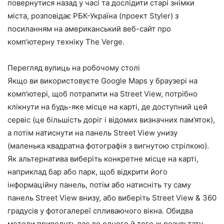
повернутися назад у часі та дослідити старі знімки
міста, розповідає РБК-Україна (проект Styler) з
посиланням на американський веб-сайт про
комп’ютерну техніку The Verge.
Перегляд вулиць на робочому столі
Якщо ви використовуєте Google Maps у браузері на
комп’ютері, щоб потрапити на Street View, потрібно
клікнути на будь-яке місце на карті, де доступний цей
сервіс (це більшість доріг і відомих визначних пам’яток),
а потім натиснути на панель Street View унизу
(маленька квадратна фотографія з вигнутою стрілкою).
Як альтернатива виберіть конкретне місце на карті,
наприклад бар або парк, щоб відкрити його
інформаційну панель, потім або натисніть ту саму
панель Street View внизу, або виберіть Street View & 360
градусів у фотогалереї спливаючого вікна. Обидва
методи приведуть вас до одного й того ж результату.